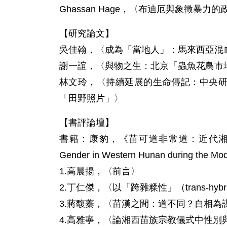
Ghassan Hage，〈布迪厄與象徵暴力的
【研究論文】
吳佳翰，〈成為「當地人」：馬來西亞混血
謝一誼，〈與物之生：北京「蟲魚花鳥市
林文玲，〈持續延展的生命傳記：中央研究院
「田野照片」〉
【書評論壇】
書籍：康豹，《苗可道非常道：近代湘西的宗教、種
Gender in Western Hunan during the Mo
1.高晨揚，〈前言〉
2.丁仁傑，〈以「跨雜糅性」（trans-hy
3.蔣馥蓁，〈苗漢之間：道不同？自相為
4.高雅寧，〈論湘西苗族宗教儀式中性別