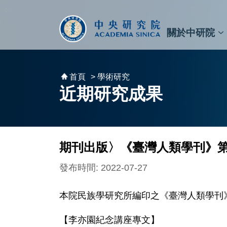
跳到主要內容區塊
:::
:::
關於中研院
秘書⾧及副秘書⾧
預決算與報告
原子與分子科學研究所
天文及天文物理研究所
資訊科技創新研究中心
植物暨微生物學研究所
細胞與個體生物學研究所
農業生物科技研究中心
首頁
> 學術研究
近期研究成果
期刊出版〉《臺灣人類學刊》第
發布時間: 2022-07-27
本院民族學研究所編印之《臺灣人類學刊》
【李亦園紀念講座專文】