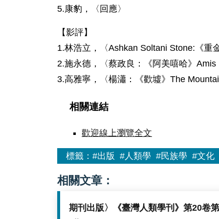
5.康豹，〈回應〉
【影評】
1.林浩立，〈Ashkan Soltani Stone:
2.施永德，〈蔡政良：《阿美嘻哈》Amis Hi
3.高雅寧，〈楊瀟：《歡墟》The Mountain
相關連結
歡迎線上瀏覽全文
標籤：
#出版
#人類學
#民族學
#文化
相關文章：
期刊出版〉《臺灣人類學刊》第20卷