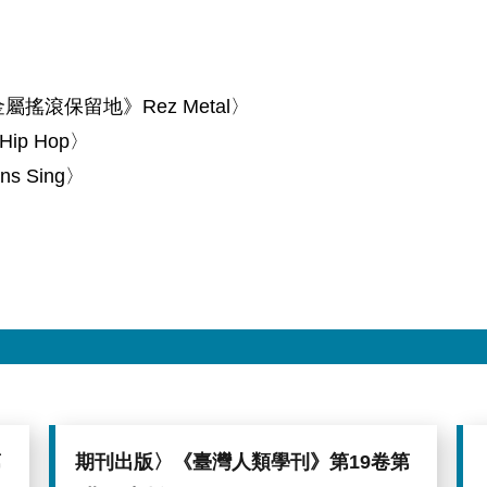
《重金屬搖滾保留地》Rez Metal〉
p Hop〉
s Sing〉
第
期刊出版〉《臺灣人類學刊》第19卷第