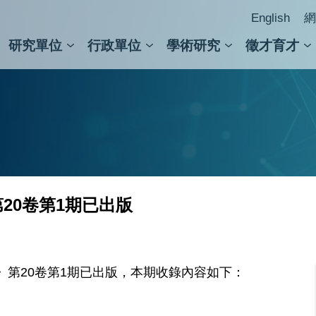
English
網
研究單位
行政單位
學術研究
徵才育才
人文社會科學組
會議紀錄檢索
人文社會科學研究中心
國家生技研究園區
跨學組研究中心
學術及儀器事務處
跨領
圖書
20卷第1期已出版
第20卷第1期已出版，本期收錄內容如下：