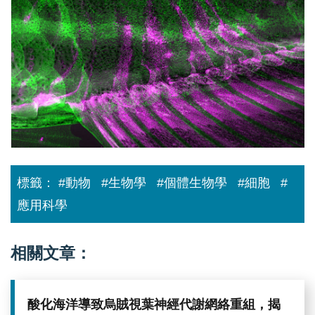
標籤：
#動物
#生物學
#個體生物學
#細胞
#
應用科學
相關文章：
酸化海洋導致烏賊視葉神經代謝網絡重組，揭