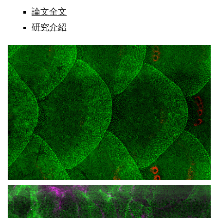
論文全文
研究介紹
斑
馬
魚
體
表
的
表
皮
細
胞
斑
馬
魚