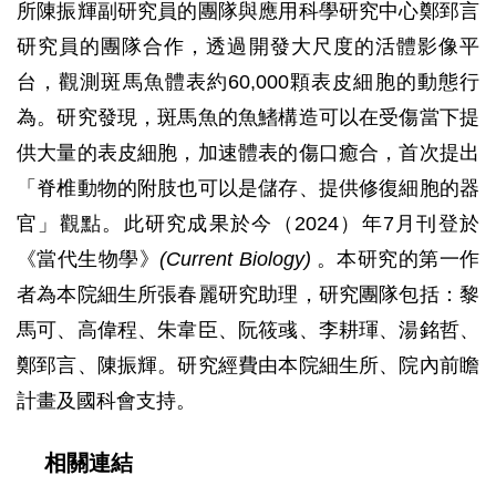
所陳振輝副研究員的團隊與應用科學研究中心鄭郅言
研究員的團隊合作，透過開發大尺度的活體影像平
台，觀測斑馬魚體表約60,000顆表皮細胞的動態行
為。研究發現，斑馬魚的魚鰭構造可以在受傷當下提
供大量的表皮細胞，加速體表的傷口癒合，首次提出
「脊椎動物的附肢也可以是儲存、提供修復細胞的器
官」觀點。此研究成果於今（2024）年7月刊登於
《當代生物學》
(Current Biology)
。本研究的第一作
者為本院細生所張春麗研究助理，研究團隊包括：黎
馬可、高偉程、朱韋臣、阮筱彧、李耕琿、湯銘哲、
鄭郅言、陳振輝。研究經費由本院細生所、院內前瞻
計畫及國科會支持。
相關連結