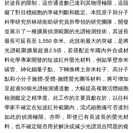
於波長的限制，這些通道數已達到其物理極限，這阻
礙了對目標細胞的準確判斷和鑑定。本院原子與分子
科學研究所林靖衛助研究員所帶領的研究團隊，開發
並展示了一種擴展偵測範圍的光譜檢測技術，其波長
最長可延長至 1,550 奈米。此技術最大的突破，是將
光譜範圍擴展超過2.5倍，若搭配近年國內外合成材
料化學專家開發的短波紅外螢光材料，例如單壁奈米
碳管、砷化銦量子點、下轉換稀土奈米粒子、高分子
點和小分子施體-受體-施體螢光團等材料，將可增加
至超過50個光譜檢測通道數，大幅提高複雜活體細胞
檢測鑑定之精準度。此工作的主要貢獻在於，以往科
學家不確定在短波紅外範圍內，流式細胞儀可否達到
如此的偵測極限。亦即，即使已有長波長的螢光材
料，也不確定能否用於解決或減少光譜混合問題的複