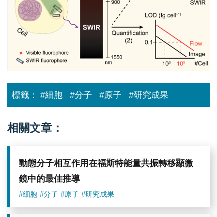
胞
術：
次
世
代
用
於
螢
光
標
定
標籤：
#細胞
#分子
#原子
#研究成果
細
胞
之
分
相關文章：
析
技
術
（圖
動態分子相互作用在福斯特能量共振轉移顯微
片
來
鏡中的最佳推導
源：
中
#細胞
#分子
#原子
#研究成果
央
研