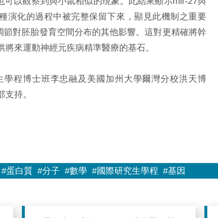
也可以觀察到與小鼠相似的現象。此結果顯示mir-27與
物種演化的過程中被完整保留下來，顯見此機制之重要
間調節對胚胎發育空間分布的其他影響。這對更精確將幹
供將來運動神經元疾病精準醫療的基石。
學程博士班李忠融及美國加州大學爾灣分校洪天博
部支持。
#蛋白質
#分子
#數學
#國際研究生學程
#基因