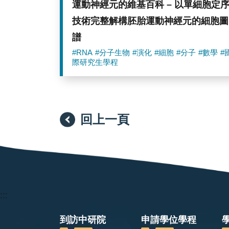
運動神經元的維基百科 – 以單細胞定
技術完整解構胚胎運動神經元的細胞圖
譜
#RNA
#分子生物
#演化
#細胞
#分子
#數學
#
際研究生學程
回上一頁
:::
到訪中研院
申請學位學程