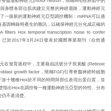
脊髓運動神經元(motor neuron，簡稱MN)在胚胎中的
夠與身體各部位肌肉建立完整的神經迴路，運動神經元
了一個新的運動神經元亞型調控機制：miRNA可以過
）在基因轉錄時產生的雜訊，以確保神經元分化成正確的
x temporal transcription noise to confer
inal cord〉，已於2017年3月24日發表於國際專業期刊《自然通
育過程中，主要藉由訊號分子視黃酸 (Retinoic
blast growth factor，簡稱FGF)引導脊髓神經幹細胞
下游十幾種Hox於不同的時間與部位表現出蛋白質，並
楚指出Hox在調控每一種運動神經元亞型的特性、分布
控仍不甚清楚。