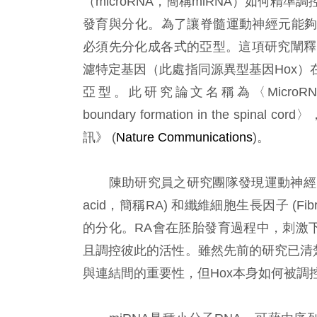
（microRNA，簡稱miRNA）如何精準調控
發育與分化。為了讓脊髓運動神經元能
必須先分化成各式的亞型。這項研究闡釋
濾特定基因（此處指同源異型基因Hox
亞型。此研究論文名稱為〈MicroRNA filters Ho
boundary formation in the sp
訊》 (
Nature Communications
)。
陳助研究員之研究團隊發現運動神經元在發
acid，簡稱RA) 和纖維細胞生長因子 (Fibro
的分化。RA會在胚胎發育過程中，刺激
且調控彼此的活性。雖然先前的研究已清
與連結間的重要性，但Hox本身如何被調