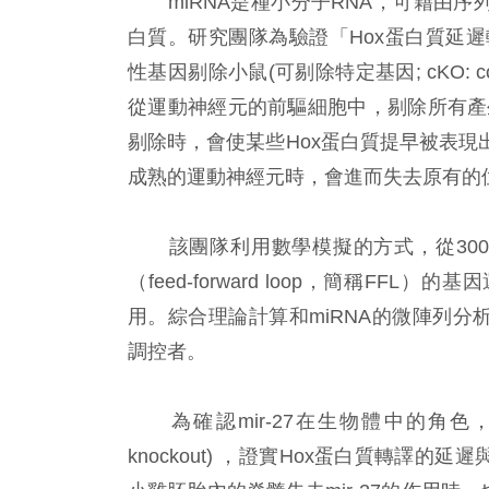
miRNA是種小分子RNA，可藉由序列
白質。研究團隊為驗證「Hox蛋白質延遲
性基因剔除小鼠(可剔除特定基因; cKO: cond
從運動神經元的前驅細胞中，剔除所有產生
剔除時，會使某些Hox蛋白質提早被表
成熟的運動神經元時，會進而失去原有的
該團隊利用數學模擬的方式，從300
（feed-forward loop，簡稱FF
用。綜合理論計算和miRNA的微陣列分析
調控者。
為確認mir-27在生物體中的角色，研究
knockout) ，證實Hox蛋白質轉譯的