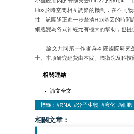
小雞胚胎內的脊髓失去mir-27的作用時，
Hox於時空間相互調節的機制，在不同
性。該團隊正進一步釐清Hox基因的時
細胞變為各式神經元有極大的幫助，也提
論文共同第一作者為本院國際研究生
士。本項研究經費由本院、國衛院及科技
相關連結
論文全文
標籤：
#RNA
#分子生物
#演化
#細胞
相關文章：