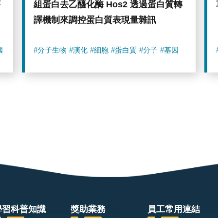
序
組蛋白去乙醯化酶 Hos2 透過蛋白質轉
譯機制來調控蛋白質表現量雜訊
國
#分子生物
#演化
#細胞
#蛋白質
#分子
#基因
學習科普知識
獎助業務
員工常用連結