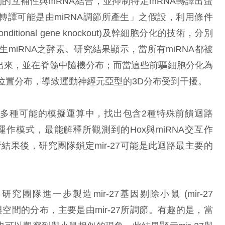
的互補性與mRNA結合，並抑制特定mRNA轉譯出蛋
轉譯可能是由miRNA調節所產生」之假設，利用條件
itional gene knockout)及幹細胞分化的技術，分別
miRNA之酵素。研究結果顯示，當所有miRNA都被
現出來，並在脊髓中隨機分布；而當這些前驅細胞分化為
位置分布，導致運動神經元亞型的3D分布受到干擾。
多種可能的模擬運算中，找出包含2種特殊前饋迴路
L）的基因運作模式，最能解釋所觀測到的Hox與miRNA交互作
結果後，研究團隊鎖定mir-27可能是此迴路最主要的
團隊進一步製造mir-27基因剔除小鼠 (mir-27
延遲與空間的分布，主要是由mir-27所調節。有趣的是，當