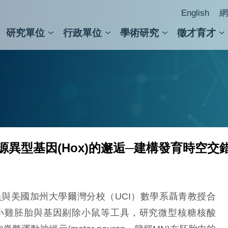
English
網
研究單位
行政單位
學術研究
徵才育才
人文社會科學組
會議紀錄檢索
人文社會科學研究中心
國家生技研究園區
跨學組研究中心
學術及儀器事務處
跨領
圖書
與同源異型基因(Hox)的邂逅─建構發育時空交
美國加州大學爾灣分校（UCI）數學系聶青教授合
小雞胚胎與基因剔除小鼠等工具，研究微型核糖核酸