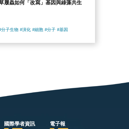
草履蟲如何「改寫」基因與綠藻共生
#分子生物
#演化
#細胞
#分子
#基因
國際學者資訊
電子報