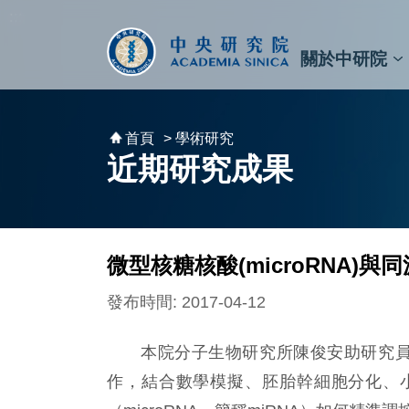
跳到主要內容區塊
:::
:::
關於中研院
秘書⾧及副秘書⾧
預決算與報告
原子與分子科學研究所
天文及天文物理研究所
資訊科技創新研究中心
植物暨微生物學研究所
細胞與個體生物學研究所
農業生物科技研究中心
首頁
> 學術研究
近期研究成果
微型核糖核酸(microRNA)
發布時間: 2017-04-12
本院分子生物研究所陳俊安助研究員與
作，結合數學模擬、胚胎幹細胞分化、