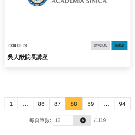
2006-09-28
院務訊息
秘書處
吳大猷院長講座
1
…
86
87
88
89
…
94
每頁筆數
:
/1119