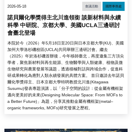
2026-05-18
會議活動
國際事務處
諾貝爾化學獎得主北川進領銜 談新材料與永續
科學 中研院、京都大學、美國UCLA三邊研討
會臺北登場
本院於今（2026）年5月18日至20日與日本京都大學(KU)、美國
加州大學洛杉磯校區(UCLA)共同舉辦三邊研討會。繼去
（2025）年於洛杉磯首辦後，今年移師臺北，再度邀集三方頂尖
學者，聚焦新材料與再生能源、生物醫學與人類健康、植物及微
生物研究與農業發展等議題，透過積極對話與跨域合作，促進科
研成果轉化為應對人類永續發展的具體方案。 首日邀請去年諾貝
爾化學獎得主、日本京都大學特聘教授北川進(Kitagawa
Susumu)發表專題演講，以「分子空間的設計：從金屬有機框架
邁向更美好的未來(Designing Molecular Space: From MOFs to
a Better Future)」為題，分享其推動金屬有機框架(metal–
organic frameworks, MOFs)研究發展之歷程。