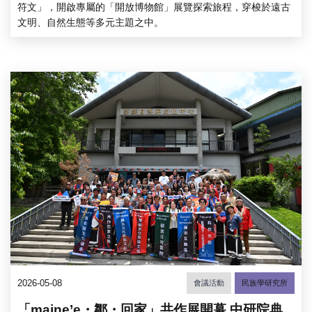
符文」，開啟專屬的「開放博物館」展覽探索旅程，穿梭於遠古
文明、自然生態等多元主題之中。
2026-05-08
會議活動
民族學研究所
「maine’e・鄒・回家」共作展開幕 中研院典