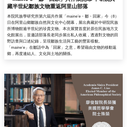
藏半世紀鄒族文物重返阿里山部落
本院民族學研究所第六屆共作展「maine’e・鄒・回家」今（8）
日在阿里山鄉鄒族自然與文化中心開幕，展出典藏於中研院民族
所博物館逾半世紀的珍貴文物。本次展覽首度於原住民族地方文
化館展出，並邀請部落長老同步展出私人收藏，透過對文物的田
野訪查與口述紀錄，呈現鄒族生活與工藝的豐富樣貌。
「maine’e」在鄒語中為「回家」之意，希望藉由文物的移動返
鄉，再度連結人、文化與土地的關係。