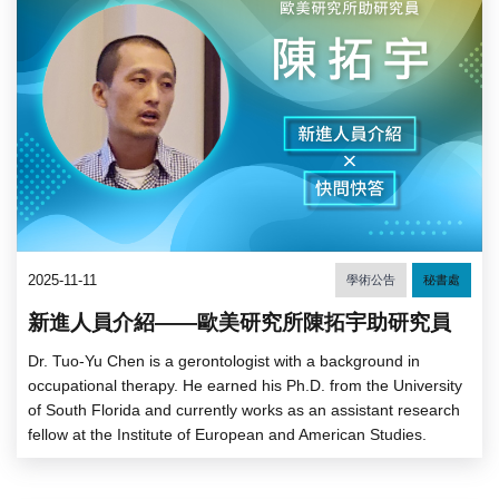
2025-11-11
學術公告
秘書處
新進人員介紹——歐美研究所陳拓宇助研究員
Dr. Tuo-Yu Chen is a gerontologist with a background in
occupational therapy. He earned his Ph.D. from the University
of South Florida and currently works as an assistant research
fellow at the Institute of European and American Studies.