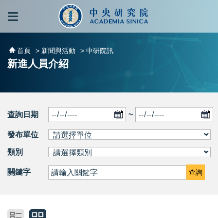
跳到主要內容區塊
:::
:::
首頁
> 新聞與活動
> 中研院訊
新進人員介紹
查詢日期
~
發布單位
類別
關鍵字
查詢