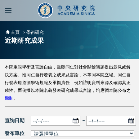
跳到主要內容區塊
:::
:::
首頁
> 學術研究
近期研究成果
本院重視學術及言論自由，鼓勵同仁對社會關鍵議題提出意見或解
決方案。惟同仁自行發表之成果及言論，不等同本院立場。同仁自
行發表應遵循學術規範及承擔責任，例如註明資料來源及確認其正
確性。而倘擬以本院名義發表研究成果或言論，均應循本院公布之
機制
。
查詢日期
~
發布單位