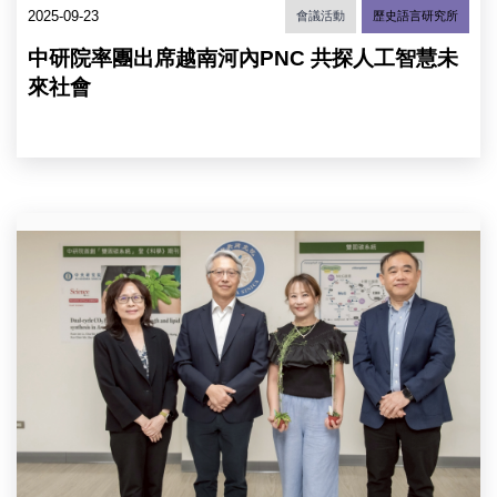
議」
的
2025-09-23
會議活動
歷史語言研究所
（PNC
生
2025）
物
中研院率團出席越南河內PNC 共探人工智慧未
與
學」。
會
來社會
（圖
者
片
合
來
影。
源：
（圖
中
片
央
來
研
研
源：
究
究
中
團
院）
央
隊
研
合
究
影，
院）
由
左
至
右
植
微
所
吳