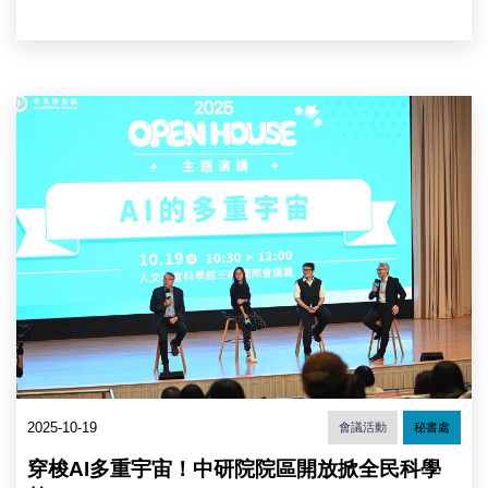
察
究
委
院）
員
范
巽
「AI
綠、
的
監
多
察
重
委
宇
員
宙」
林
主
盛
題
豐。
演
（圖
講
片
主
來
持
源：
人
中
廖
央
俊
研
智
究
2025-10-19
會議活動
秘書處
院
院）
長
穿梭AI多重宇宙！中研院院區開放掀全民科學
(右