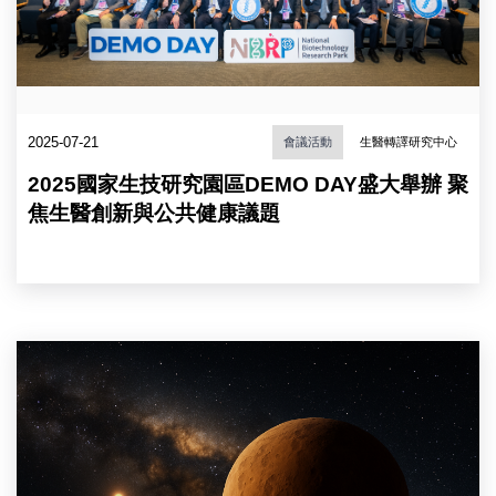
中
央
研
究
院）
2025-07-21
會議活動
生醫轉譯研究中心
2025國家生技研究園區DEMO DAY盛大舉辦 聚
焦生醫創新與公共健康議題
遙
遠
的
外
太
陽
系
天