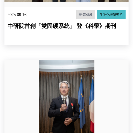
素
幸
2025-09-16
研究成果
生物化學研究所
特
聘
中研院首創「雙固碳系統」 登《科學》期刊
研
究
員、
廖
俊
智
院
廖
長、
俊
農
智
生
院
中
長
心
獲
呂
頒
冠
法
箴
國
助
榮
研
譽
究
軍
員、
團