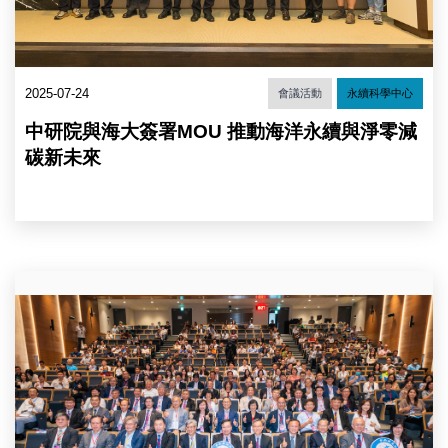
來
源：
中
央
研
2025-07-24
會議活動
永續科學中心
究
院）
中研院與海大簽署MOU 推動海洋永續與淨零減
碳新未來
DemoDay
貴
賓
合
影
（圖
片
來
源：