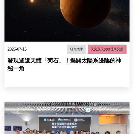
體
「菊
石」
(Ammonite)
想
像
圖。
（圖
2025-07-15
研究成果
天文及天文物理研究所
片
來
發現遙遠天體「菊石」！揭開太陽系邊陲的神
源：
中
秘一角
研
院
天
文
所）
廖
俊
智
院
長
率