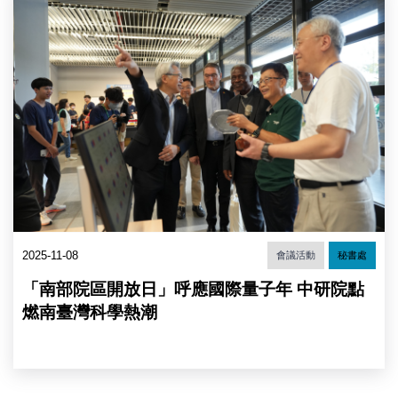
院
長
向
梵
諦
岡
樞
機
主
教
彼
得．
涂
克
森
2025-11-08
會議活動
秘書處
介
紹
「南部院區開放日」呼應國際量子年 中研院點
中
研
燃南臺灣科學熱潮
院
自
研
自
製