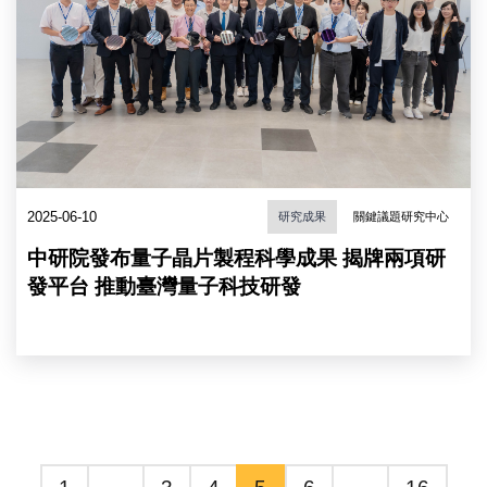
領
量
子
電
腦
研
究
團
隊。
（圖
2025-06-10
研究成果
關鍵議題研究中心
片
來
中研院發布量子晶片製程科學成果 揭牌兩項研
源：
中
發平台 推動臺灣量子科技研發
央
研
究
院）
1
…
3
4
5
6
…
16