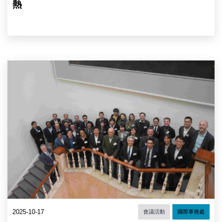
1)
熱
及
三
位
講
者
（圖
中
片
研
來
院
源：
與
中
英
央
國
研
皇
究
家
院）
學
會
10
月
15
日
至
17
2025-10-17
會議活動
國際事務處
日