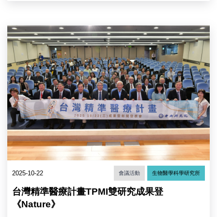
雄
委
員、
中
本
研
院
院
李
及
遠
16
哲
個
院
醫
士、
療
廖
體
俊
系
智
代
院
表
長、
合
立
影。
法
（圖
委
片
員
2025-10-22
會議活動
生物醫學科學研究所
來
吳
源：
思
台灣精準醫療計畫TPMI雙研究成果登
中
瑤、
央
《Nature》
監
研