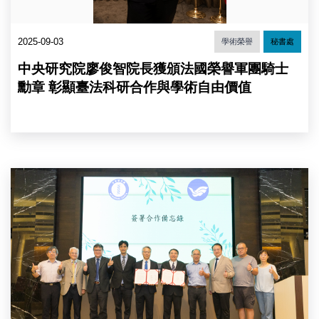
農
騎
生
士
中
勳
2025-09-03
學術榮譽
秘書處
心
位
葉
勳
中央研究院廖俊智院長獲頒法國榮譽軍團騎士
國
章
楨
後
勳章 彰顯臺法科研合作與學術自由價值
主
致
任。
詞。
（圖
（圖
片
片
來
來
源：
源：
MOU
中
中
雙
央
央
方
研
研
簽
究
究
署
院）
院）
人
大
合
照。
（圖
片