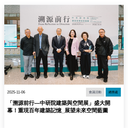
八
圖
吋
1_
晶
與
圓。
會
（圖
貴
片
賓
來
合
源：
影
中
（由
央
左
研
而
究
右）：
院）
院
區
環
境
2025-11-06
會議活動
總務處
規
劃
「溯源前行—中研院建築與空間展」盛大開
委
員
幕！重現百年建築記憶_展望未來空間藍圖
會
王
俊