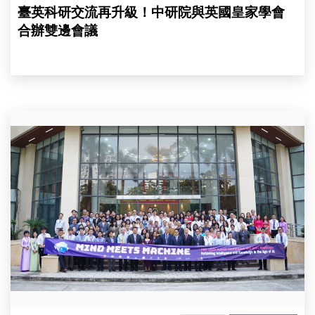
在
臺英科研交流再升級！中研院與英國皇家學會
倫
敦
合辦雙邊會議
舉
辦
「第
二
屆
臺
「太
英
平
雙
洋
邊
鄰
會
里
議：
協
貢
會
獻
2025
於
年
健
年
康、
會
糧
暨
食
聯
與
合
能
會
源