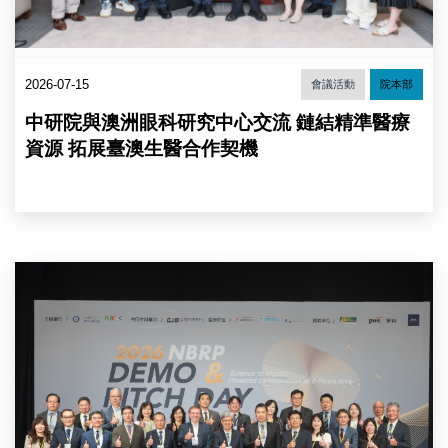
大
孟
學
子
陳
青
威
處
戎
2026-07-15
會議活動
院本部
長、
校
蔡
長、
中研院與澳洲眼科研究中心交流 鏈結精準醫療
宜
中
芳
資源 拓展臺澳生醫合作契機
研
副
院
院
細
長、
胞
陳
與
建
個
仁
貴
體
院
賓
生
長
合
物
與
影
學
澳
（圖
研
洲
片
究
眼
來
所
科
源：
吳
研
中
金
究
央
洌