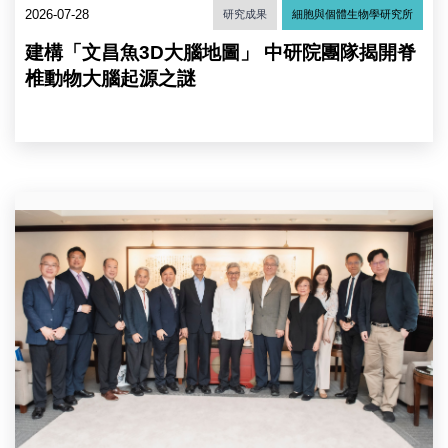
揭
教
2026-07-28
研究成果
細胞與個體生物學研究所
開
育
脊
部
建構「文昌魚3D大腦地圖」 中研院團隊揭開脊
椎
鄭
動
椎動物大腦起源之謎
英
物
耀
大
部
腦
長、
起
中
源
研
之
右
院
謎。
4
陳
（圖
起
建
片
為
仁
來
中
院
源：
研
長、
中
院
清
央
蔡
大
研
宜
高
究
芳
為
院）
副
元
院
校
長、
長、
彭