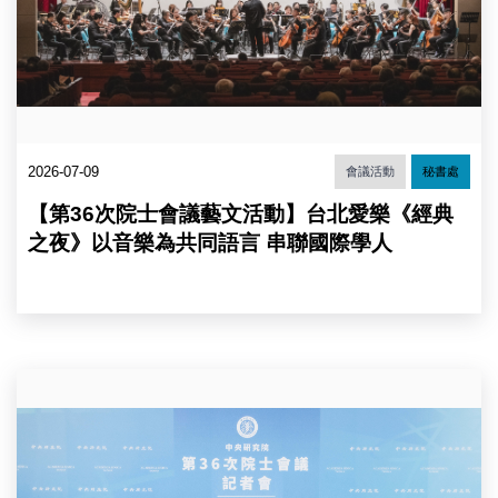
會
議
藝
文
活
動
《經
典
2026-07-09
會議活動
秘書處
之
夜》，
【第36次院士會議藝文活動】台北愛樂《經典
由
台
之夜》以音樂為共同語言 串聯國際學人
北
愛
樂
管
弦
樂
由
團
左
擔
至
綱
右：
演
李
出。
奭
（圖