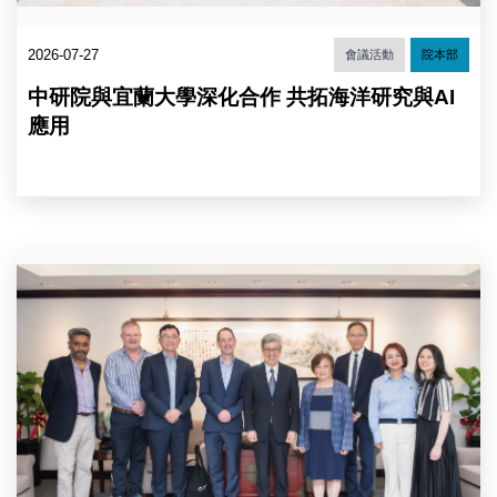
成
信
大
坤
沈
2026-07-27
會議活動
院本部
副
孟
院
儒
中研院與宜蘭大學深化合作 共拓海洋研究與AI
長、
校
陳
應用
長。
建
（圖
仁
片
院
來
長、
源：
立
教
法
育
右
院
部）。
2
游
起
錫
為
堃
中
前
研
院
院
長、
國
國
際
立
事
宜
務
蘭
處