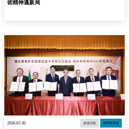
（圖
術精神邁新局
片
來
源：
中
央
研
合
究
作
院）
備
忘
錄
簽
署，
由
左
至
右：
陽
明
交
大
林
2026-07-30
會議活動
國際事務處
奇