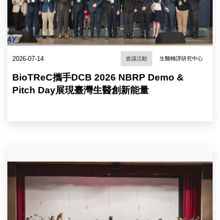
中
研
客
心
究
座
執
院）
講
行
座。
董
（圖
事
片
基
2026-07-14
會議活動
生醫轉譯研究中心
來
思・
源：
馬
BioTReC攜手DCB 2026 NBRP Demo &
中
丁
Pitch Day展現臺灣生醫創新能量
央
教
研
授。
究
（圖
院）
片
來
源：
中
中
研
央
院
研
第
究
36
院）
次
院
士