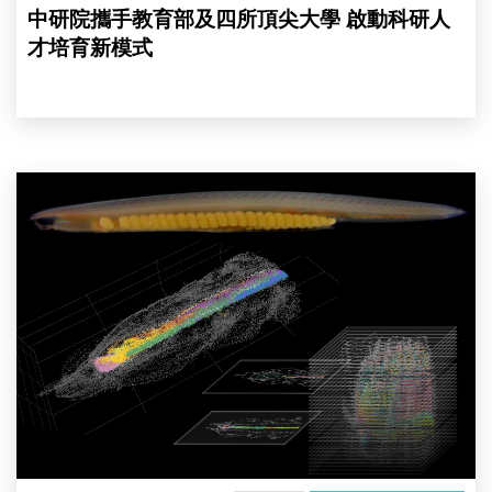
宏
中研院攜手教育部及四所頂尖大學 啟動科研人
校
長、
才培育新模式
臺
大
陳
文
章
校
建
長、
構
臺
「文
灣
昌
實
魚
中
3D
代
大
理
腦
籌
地
備
圖」
處
中
朱
研
元
院
隆
團
主
隊
任、