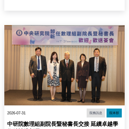
新
學
煌
術
總
研
統
討
府
會
陳
資
與
院
政、
會
長
彭
者
與
信
合
卸、
坤
影。
新
副
（圖
任
院
片
數
長。
來
理
(圖
源：
組
片
中
副
來
央
院
源：
研
長
中
究
及
央
院）
秘
研
書
究
2026-07-31
院務訊息
院本部
長
院)
合
中研院數理組副院長暨秘書長交接 延續卓越學
影。