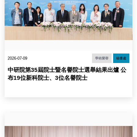
學、
片
張
來
翼、
源：
陳
中
瑞
央
華、
研
李
究
孝
院）
悌、
陳
2026-07-09
學術榮譽
秘書處
建
仁
中研院第35屆院士暨名譽院士選舉結果出爐 公
院
長、
布19位新科院士、3位名譽院士
黃
寬
重、
陳
玉
如、
陳
馬
建
國
仁
鳳、
院
李