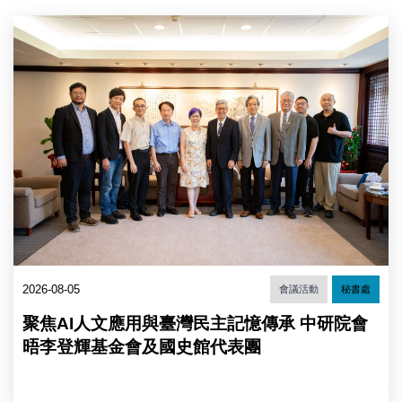
長、
中
彭
研
信
院
坤
會
副
晤
院
李
長、
登
陳
輝
建
基
仁
金
院
會
長、
代
德
表
國
團：
在
左
台
４
協
2026-08-05
會議活動
秘書處
至
會
左
處
聚焦AI人文應用與臺灣民主記憶傳承 中研院會
８
長
為
晤李登輝基金會及國史館代表團
狄
國
嘉
史
信
館