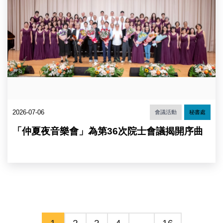
長
建
與
良、
演
吳
出
顯
者
揚。
合
（圖
影。
片
（圖
來
片
源：
來
中
源：
央
中
研
2026-07-06
會議活動
秘書處
央
究
研
院）
「仲夏夜音樂會」為第36次院士會議揭開序曲
究
院）
1
2
3
4
…
16