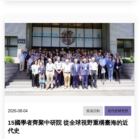
(Karsten
陳
Tietz)
儀
及
深
「重
科
館
構
技
長、
跨
組
李
越
組
登
臺
長
輝
海
金
基
的
力
金
現
安
會
代
(Julian
李
史：
Goldmann)。
安
交
（圖
妮
纏、
片
董
分
來
事
歧
源：
長、
與
中
陳
全
央
建
2026-08-04
會議活動
近代史研究所
球
研
仁
連
究
院
15國學者齊聚中研院 從全球視野重構臺海的近
結」
院）
長、
國
代史
蕭
際