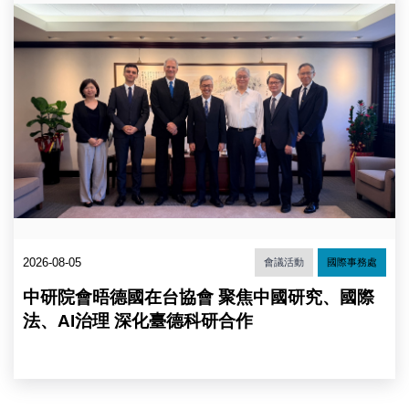
起
為
中
研
院
國
際
事
務
處
孟
子
青
處
長、
2026-08-05
會議活動
國際事務處
法
律
中研院會晤德國在台協會 聚焦中國研究、國際
所
李
法、AI治理 深化臺德科研合作
建
良
代
理
所