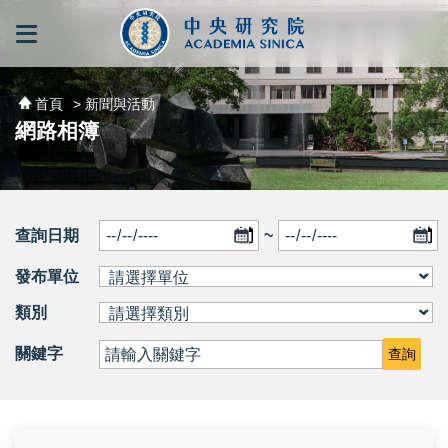
跳到主要內容區塊
:::
:::
首頁
> 新聞與活動
網路相簿
查詢日期
~
發布單位
類別
關鍵字
查詢
右