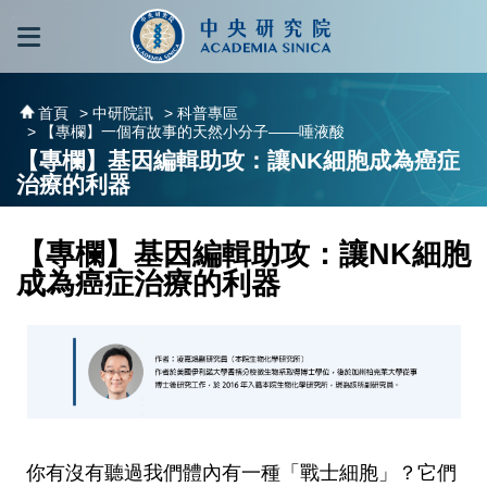
跳到主要內容區塊
:::
:::
首頁
> 中研院訊
> 科普專區
> 【專欄】一個有故事的天然小分子——唾液酸
【專欄】基因編輯助攻：讓NK細胞成為癌症
治療的利器
【專欄】基因編輯助攻：讓NK細胞
成為癌症治療的利器
你有沒有聽過我們體內有一種「戰士細胞」？它們