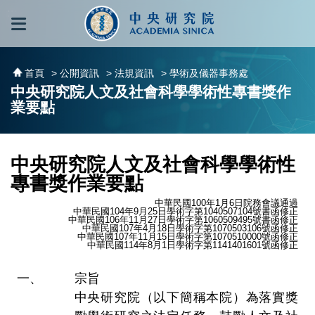
跳到主要內容區塊
:::
:::
首頁
> 公開資訊
> 法規資訊
> 學術及儀器事務處
中央研究院人文及社會科學學術性專書獎作
業要點
中央研究院人文及社會科學學術性
專書獎作業要點
中華民國100年1月6日院務會議通過
中華民國104年9月25日學術字第1040507104號書函修正
中華民國106年11月27日學術字第1060509495號書函修正
中華民國107年4月18日學術字第1070503106號函修正
中華民國107年11月15日學術字第1070510000號函修正
中華民國114年8月1日學術字第1141401601號函修正
宗旨
中央研究院（以下簡稱本院）為落實獎