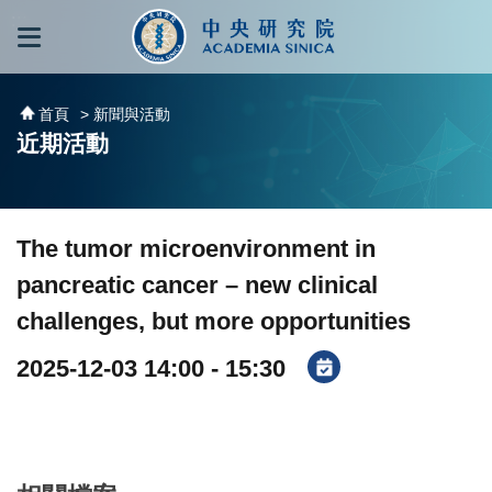
跳到主要內容區塊
:::
:::
首頁
> 新聞與活動
近期活動
The tumor microenvironment in
pancreatic cancer – new clinical
challenges, but more opportunities
2025-12-03 14:00 - 15:30