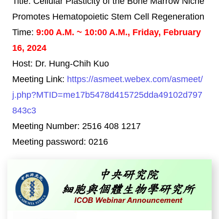
Title: Cellular Plasticity of the Bone Marrow Niche
Promotes Hematopoietic Stem Cell Regeneration
Time:
9:00 A.M. ~ 10:00 A.M., Friday, February
16, 2024
Host: Dr. Hung-Chih Kuo
Meeting Link:
https://asmeet.webex.com/asmeet/
j.php?MTID=me17b5478d415725dda49102d797
843c3
Meeting Number: 2516 408 1217
Meeting password: 0216