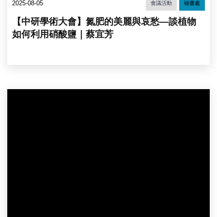
2025-08-05
會議活動
秘書處
【中研學術大會】氮肥的美麗與哀愁—談植物
如何利用硝酸鹽｜蔡宜芳