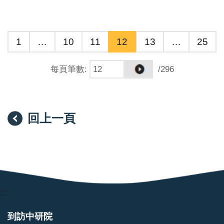
1
…
10
11
12
13
…
25
每頁筆數
:
/296
回上一頁
:::
到訪中研院