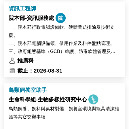
中央研究院為臺灣頂尖研究機構。本中心提供優質的學
資訊工程師
術研究環境，擁有高品質的調查資料、數位資料及行政
院本部-資訊服務處
資料等研究資源，並提供豐富的跨領域合作機會，支持
創新實證研究。
一、院本部行政電腦設備軟、硬體問題排除及技術支
援。
二、院本部電腦設備領、借用作業及料件盤點管理。
三、政府組態基準（GCB）維護、防毒軟體管理及
Windows更新派送作業。
推廣科
四、其他交辦事項。
截止：2026-08-31
鳥類飼養室助手
生命科學組-生物多樣性研究中心
鳥類飼養、飼料與巢材製備、飼養室環境與籠具清潔維
護等其它交辦事項