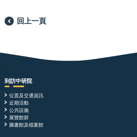
本實驗室的研究架構建立在「計算設計—實驗驗證」的
完整循環之上。AI 工具可在短時間內產生大量候選分
子，但其價值必須經由蛋白質表現與純化、生物物理定
回上一頁
量、生化重組反應與結構解析逐一檢證。計算設計平台
於本實驗室已臻成熟，本次招募之職位將主導實驗驗證
端，為決定研究品質與推進速度的關鍵角色。本實驗室
所開發之設計蛋白質，除作為解析酵素活化與調控機制
的分子工具外，亦具備發展為專一性抑制劑或標的蛋白
:::
降解劑（targeted protein degradation）之潛力。經生
化重組與結構層次完整驗證的分子，將進一步與細胞生
到訪中研院
物學實驗室合作，推進至細胞模式與疾病模式之功能驗
位置及交通資訊
證。本職位所產出的分子與數據，即為銜接分子設計與
近期活動
轉譯應用的起點。
公共設施
展覽館群
跨團隊合作
圖書館及檔案館