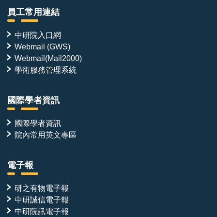
員工常用連結
研究環境
中研院入口網
實驗平台包括冷凍電子顯微鏡、蛋白質結晶學、AI 加速
Webmail (GWS)
之 NMR 數據收集與分析、HDX-MS、ITC/BLI，以及酵
Webmail(Mail2000)
學術服務管理系統
母菌表面呈現（yeast surface display, YSD）篩選與親
和力成熟平台。近年成果發表於 ACS Synthetic
Biology（2023）、JACS（2026）、Journal of
國際學者資訊
Biological Chemistry（2025）、Journal of Molecular
國際學者資訊
Biology（2023）與 Protein Science（2026）。
院內常用英文專區
本實驗室獲多項中研院計畫補助，包括深耕計畫（2026
電子報
–2030）、人工智慧與蛋白質設計計畫（2025–
2027）、關鍵突破種子計畫（2026–2027，協同主持
研之有物電子報
人），提供穩定的研究環境與多元的跨領域合作機會。
中研誠信電子報
中研院訊電子報