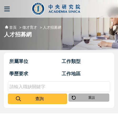
跳到主要內容區塊
:::
:::
首頁
> 徵才育才
> 人才招募網
人才招募網
所屬單位
工作類型
學歷要求
工作地區
重設
查詢