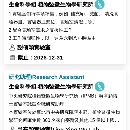
生命科學組-植物暨微生物學研究所
工作內容：
(1) 海洋無脊椎動物與藻類的採集和培養
1.實驗室例行事項準備，例如: 補充tip、滅菌、 清洗實
(2) 分子生物學與生物化學操作
驗器皿、實驗器皿歸位、實驗室清潔…等。
(3) 基因體學生物資訊分析
2.配合實驗室需求之支援性工作
(4) 科學文獻研讀與研究成果彙整
3.工作時間彈性，以一週為六到八小時為主
(5) 實驗室管理與其他交辦事項
謝侑穎實驗室
截止：2026-12-31
研究助理/Research Assistant
生命科學組-植物暨微生物學研究所
中央研究院植物暨微生物學研究所（IPMB）吳亭穎博
士實驗室誠徵全職研究助理。
本實驗室位於臺北市中央研究院院本部。植物暨微生物
學研究所匯集近 300 名來自臺灣及其他 15 個以上國家
的研究人員與工作人員，並設有細胞生物學、顯微影
吳亭穎實驗室/Ting-Ying Wu Lab