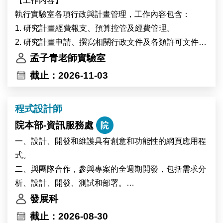
【工作內容】
Academia Sinica in Taipei, Taiwan. IPMB is home to
執行實驗室各項行政與計畫管理，工作內容包含：
nearly 300 researchers and staff members from Taiwan
1. 研究計畫經費報支、預算控管及經費管理。
and more than 15 other countries. The institute
2. 研究計畫申請、撰寫相關行政文件及各類許可文件之
provides state-of-the-art core facilities in cell biology,
準備
孟子青老師實驗室
microscopy, high-performance computing, and multi-
3. 辦理主管交辦事項。
截止：2026-11-03
omics analysis, offering an excellent environment for
interdisciplinary research.
程式設計師
The successful candidate will participate in research
on plant–environment interactions. Using plant
院本部-資訊服務處
systems including Marchantia, Arabidopsis, and
一、設計、開發和維護具有創意和功能性的網頁應用程
potentially soybean, the project will investigate the
式。
physiological and molecular responses of plants to
二、與團隊合作，參與專案的全週期開發，包括需求分
heat stress and environmental changes associated
析、設計、開發、測試和部署。
with global warming. The research will also explore
三、持續學習最新的前端和後端開發趨勢。
發展科
how environmental changes affect circadian clock
四、其他主管交辦事項，有機會跨領域學習，展現您的
截止：2026-08-30
regulation in high-altitude crops.