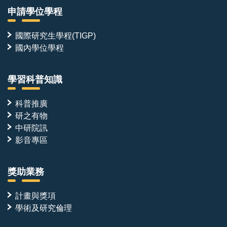
本職位並非單點的技術執行，而是跨越多個團隊的樞紐
申請學位學程
角色。分子產出與實驗數據將同時對接：
●計算設計團隊——回饋親和力、專一性與結構資訊，
國際研究生學程(TIGP)
驅動下一輪設計迭代
國內學位學程
●結構解析平台——冷凍電鏡、蛋白質結晶學與 NMR
之數據收集與結構解析
學習科普知識
●細胞生物學合作團隊——將經生化與結構驗證之分子
導入細胞系統，檢驗其對泛素化修飾與下游訊息路徑之
科普推廣
研之有物
調控效果，並進一步延伸至疾病相關模式
中研院訊
●國內外學術合作單位——共同推動方法開發與轉譯應
影音專區
用
獎助業務
我們期望每一個設計分子的驗證能貫穿「分子設計—生
計畫與獎項
化重組—結構解析—細胞功能—疾病調控」的完整鏈
學術及研究倫理
條，而本職位正位於此一鏈條的核心。