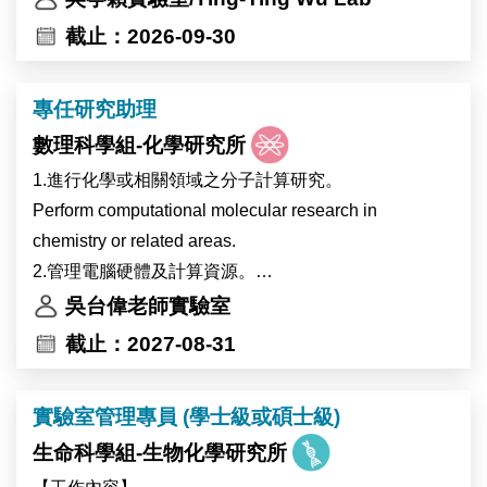
像、高效能運算及多體學分析等先進核心設施，提供完
截止：2026-09-30
善的跨領域研究環境。實驗室重視團隊合作與跨領域交
流，並與世界各地的研究團隊維持密切合作。
專任研究助理
錄取者將參與植物與環境交互作用相關研究，主要以地
數理科學組-化學研究所
錢（Marchantia）、阿拉伯芥（Arabidopsis）及可能包
含大豆等植物為研究材料，探討植物在熱逆境及全球暖
1.進行化學或相關領域之分子計算研究。
化相關環境變化下的生理與分子反應，以及高海拔作物
Perform computational molecular research in
生理時鐘受環境變化影響的調控機制。主要工作內容包
chemistry or related areas.
括分子選殖、蛋白質表現分析及突變株篩選。
2.管理電腦硬體及計算資源。
本研究計畫將與比利時 Ive De Smet 博士及 Devang
Management computer hardware and scientific
吳台偉老師實驗室
Mehta 博士的研究團隊合作進行。
software.
截止：2027-08-31
The laboratory of Dr. Ting-Ying Wu at the Institute of
3.計畫管理及撰寫研究報告和學術論文。
Plant and Microbial Biology (IPMB), Academia Sinica,
Project management and writing of research reports
實驗室管理專員 (學士級或碩士級)
invites applications for a full-time Research Assistant
and papers.
position.
生命科學組-生物化學研究所
The laboratory is located on the main campus of