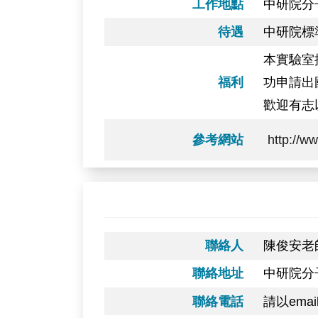
工作地點
中研院分
待遇
中研院標
本實驗室
福利
功申請出
歡迎有志
參考網站
http://w
聯絡人
陳俊安老
聯絡地址
中研院分
聯絡電話
請以ema