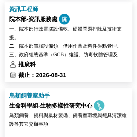
中央研究院為臺灣頂尖研究機構。本中心提供優質的學
資訊工程師
術研究環境，擁有高品質的調查資料、數位資料及行政
院本部-資訊服務處
資料等研究資源，並提供豐富的跨領域合作機會，支持
創新實證研究。
一、院本部行政電腦設備軟、硬體問題排除及技術支
援。
二、院本部電腦設備領、借用作業及料件盤點管理。
三、政府組態基準（GCB）維護、防毒軟體管理及
Windows更新派送作業。
推廣科
四、其他交辦事項。
截止：2026-08-31
鳥類飼養室助手
生命科學組-生物多樣性研究中心
鳥類飼養、飼料與巢材製備、飼養室環境與籠具清潔維
護等其它交辦事項