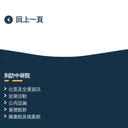
本實驗室的研究架構建立在「計算設計—實驗驗證」的
完整循環之上。AI 工具可在短時間內產生大量候選分
子，但其價值必須經由蛋白質表現與純化、生物物理定
回上一頁
量、生化重組反應與結構解析逐一檢證。計算設計平台
於本實驗室已臻成熟，本次招募之職位將主導實驗驗證
端，為決定研究品質與推進速度的關鍵角色。本實驗室
所開發之設計蛋白質，除作為解析酵素活化與調控機制
的分子工具外，亦具備發展為專一性抑制劑或標的蛋白
:::
降解劑（targeted protein degradation）之潛力。經生
化重組與結構層次完整驗證的分子，將進一步與細胞生
到訪中研院
物學實驗室合作，推進至細胞模式與疾病模式之功能驗
位置及交通資訊
證。本職位所產出的分子與數據，即為銜接分子設計與
近期活動
轉譯應用的起點。
公共設施
展覽館群
跨團隊合作
圖書館及檔案館