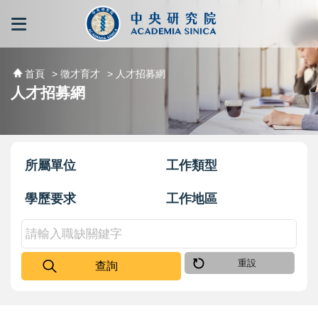
跳到主要內容區塊
:::
:::
首頁
> 徵才育才
> 人才招募網
人才招募網
所屬單位
工作類型
學歷要求
工作地區
重設
查詢