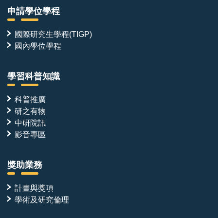
本職位並非單點的技術執行，而是跨越多個團隊的樞紐
申請學位學程
角色。分子產出與實驗數據將同時對接：
●計算設計團隊——回饋親和力、專一性與結構資訊，
國際研究生學程(TIGP)
驅動下一輪設計迭代
國內學位學程
●結構解析平台——冷凍電鏡、蛋白質結晶學與 NMR
之數據收集與結構解析
學習科普知識
●細胞生物學合作團隊——將經生化與結構驗證之分子
導入細胞系統，檢驗其對泛素化修飾與下游訊息路徑之
科普推廣
研之有物
調控效果，並進一步延伸至疾病相關模式
中研院訊
●國內外學術合作單位——共同推動方法開發與轉譯應
影音專區
用
獎助業務
我們期望每一個設計分子的驗證能貫穿「分子設計—生
計畫與獎項
化重組—結構解析—細胞功能—疾病調控」的完整鏈
學術及研究倫理
條，而本職位正位於此一鏈條的核心。