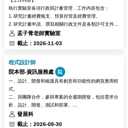
【工作內容】
Academia Sinica in Taipei, Taiwan. IPMB is home to
執行實驗室各項行政與計畫管理，工作內容包含：
nearly 300 researchers and staff members from Taiwan
1. 研究計畫經費報支、預算控管及經費管理。
and more than 15 other countries. The institute
2. 研究計畫申請、撰寫相關行政文件及各類許可文件之
provides state-of-the-art core facilities in cell biology,
準備
孟子青老師實驗室
microscopy, high-performance computing, and multi-
3. 辦理主管交辦事項。
截止：2026-11-03
omics analysis, offering an excellent environment for
interdisciplinary research.
程式設計師
The successful candidate will participate in research
on plant–environment interactions. Using plant
院本部-資訊服務處
systems including Marchantia, Arabidopsis, and
一、設計、開發和維護具有創意和功能性的網頁應用程
potentially soybean, the project will investigate the
式。
physiological and molecular responses of plants to
二、與團隊合作，參與專案的全週期開發，包括需求分
heat stress and environmental changes associated
析、設計、開發、測試和部署。
with global warming. The research will also explore
三、持續學習最新的前端和後端開發趨勢。
發展科
how environmental changes affect circadian clock
四、其他主管交辦事項，有機會跨領域學習，展現您的
截止：2026-08-30
regulation in high-altitude crops.