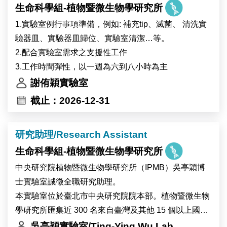
生命科學組-植物暨微生物學研究所
工作內容：
(1) 海洋無脊椎動物與藻類的採集和培養
1.實驗室例行事項準備，例如: 補充tip、滅菌、 清洗實
(2) 分子生物學與生物化學操作
驗器皿、實驗器皿歸位、實驗室清潔…等。
(3) 基因體學生物資訊分析
2.配合實驗室需求之支援性工作
(4) 科學文獻研讀與研究成果彙整
3.工作時間彈性，以一週為六到八小時為主
(5) 實驗室管理與其他交辦事項
謝侑穎實驗室
截止：2026-12-31
研究助理/Research Assistant
生命科學組-植物暨微生物學研究所
中央研究院植物暨微生物學研究所（IPMB）吳亭穎博
士實驗室誠徵全職研究助理。
本實驗室位於臺北市中央研究院院本部。植物暨微生物
學研究所匯集近 300 名來自臺灣及其他 15 個以上國家
的研究人員與工作人員，並設有細胞生物學、顯微影
吳亭穎實驗室/Ting-Ying Wu Lab