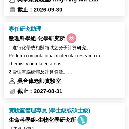
像、高效能運算及多體學分析等先進核心設施，提供完
截止：2026-09-30
善的跨領域研究環境。實驗室重視團隊合作與跨領域交
流，並與世界各地的研究團隊維持密切合作。
專任研究助理
錄取者將參與植物與環境交互作用相關研究，主要以地
數理科學組-化學研究所
錢（Marchantia）、阿拉伯芥（Arabidopsis）及可能包
含大豆等植物為研究材料，探討植物在熱逆境及全球暖
1.進行化學或相關領域之分子計算研究。
化相關環境變化下的生理與分子反應，以及高海拔作物
Perform computational molecular research in
生理時鐘受環境變化影響的調控機制。主要工作內容包
chemistry or related areas.
括分子選殖、蛋白質表現分析及突變株篩選。
2.管理電腦硬體及計算資源。
本研究計畫將與比利時 Ive De Smet 博士及 Devang
Management computer hardware and scientific
吳台偉老師實驗室
Mehta 博士的研究團隊合作進行。
software.
截止：2027-08-31
The laboratory of Dr. Ting-Ying Wu at the Institute of
3.計畫管理及撰寫研究報告和學術論文。
Plant and Microbial Biology (IPMB), Academia Sinica,
Project management and writing of research reports
實驗室管理專員 (學士級或碩士級)
invites applications for a full-time Research Assistant
and papers.
position.
生命科學組-生物化學研究所
The laboratory is located on the main campus of