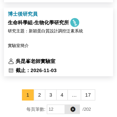
專業與才華。
Primary responsibilities include molecular cloning,
protein expression analysis, and mutant screening.
博士後研究員
This research project will be conducted in
生命科學組-生物化學研究所
collaboration with the research groups of Dr. Ive De
研究主題：新穎蛋白質設計調控泛素系統
Smet and Dr. Devang Mehta in Belgium.
實驗室簡介
中央研究院生物化學研究所 吳昆峯博士研究團隊
吳昆峯老師實驗室
（https://kpwulab.com/）以「蛋白質化學」為核心，研
截止：2026-11-03
究泛素（ubiquitin）與泛素類似修飾（UBL）系統的活
化、調控與功能機制，研究對象包括 E3 連接酶、去泛
素酶（DUB）等泛素化修飾系統。泛素與泛素類似修飾
1
2
3
4
…
17
系統的酵素本身即為近年最受關注的藥物標的家族之
一。
每頁筆數
:
/202