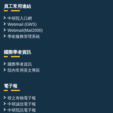
員工常用連結
研究環境
中研院入口網
實驗平台包括冷凍電子顯微鏡、蛋白質結晶學、AI 加速
Webmail (GWS)
之 NMR 數據收集與分析、HDX-MS、ITC/BLI，以及酵
Webmail(Mail2000)
學術服務管理系統
母菌表面呈現（yeast surface display, YSD）篩選與親
和力成熟平台。近年成果發表於 ACS Synthetic
Biology（2023）、JACS（2026）、Journal of
國際學者資訊
Biological Chemistry（2025）、Journal of Molecular
國際學者資訊
Biology（2023）與 Protein Science（2026）。
院內常用英文專區
本實驗室獲多項中研院計畫補助，包括深耕計畫（2026
電子報
–2030）、人工智慧與蛋白質設計計畫（2025–
2027）、關鍵突破種子計畫（2026–2027，協同主持
研之有物電子報
人），提供穩定的研究環境與多元的跨領域合作機會。
中研誠信電子報
中研院訊電子報