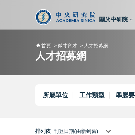
跳到主要內容區塊
:::
:::
關於中研院
秘書⾧及副秘書⾧
預決算與報告
原子與分子科學研究所
天文及天文物理研究所
資訊科技創新研究中心
植物暨微生物學研究所
細胞與個體生物學研究所
農業生物科技研究中心
首頁
> 徵才育才
> 人才招募網
人才招募網
所屬單位
工作類型
學歷要
排列依