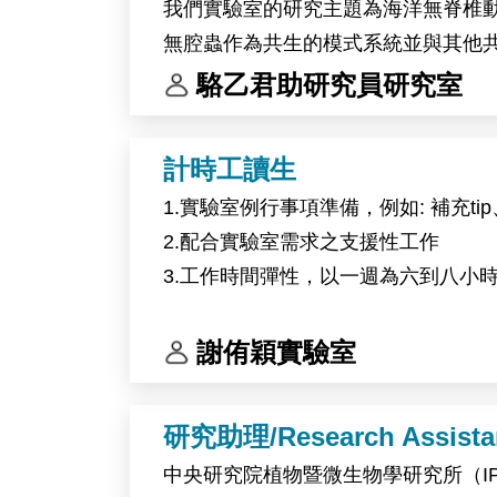
我們實驗室的研究主題為海洋無脊椎
無腔蟲作為共生的模式系統並與其他
我們的研究團隊。
駱乙君助研究員研究室
工作內容：
計時工讀生
(1) 海洋無脊椎動物與藻類的採集和培
1.實驗室例行事項準備，例如: 補充
(2) 分子生物學與生物化學操作
2.配合實驗室需求之支援性工作
(3) 基因體學生物資訊分析
3.工作時間彈性，以一週為六到八小
(4) 科學文獻研讀與研究成果彙整
(5) 實驗室管理與其他交辦事項
謝侑穎實驗室
研究助理/Research Assista
中央研究院植物暨微生物學研究所（I