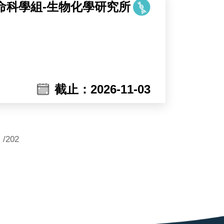
命科學組-生物化學研究所
核心，研究泛素（ubiquitin）與泛素類
截止：2026-11-03
）等泛素化修飾系統。泛素與泛素類似修
/202
產生大量候選分子，但其價值必須經由蛋
室已臻成熟，本次招募之職位將主導實
析酵素活化與調控機制的分子工具外，
力。經生化重組與結構層次完整驗證的分子，將
子與數據，即為銜接分子設計與轉譯應