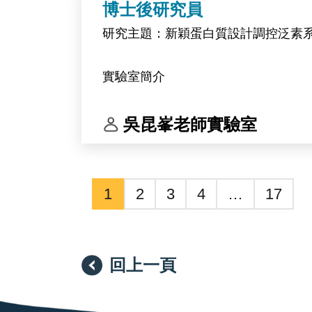
博士後研究員
研究主題：新穎蛋白質設計調控泛素
實驗室簡介
中央研究院生物化學研究所 吳昆峯博士研究團
吳昆峯老師實驗室
似修飾（UBL）系統的活化、調控與
飾系統的酵素本身即為近年最受關注
1
2
3
4
…
17
本實驗室的研究架構建立在「計算設計
白質表現與純化、生物物理定量、生
驗驗證端，為決定研究品質與推進速
回上一頁
亦具備發展為專一性抑制劑或標的蛋白降解劑（
進一步與細胞生物學實驗室合作，推