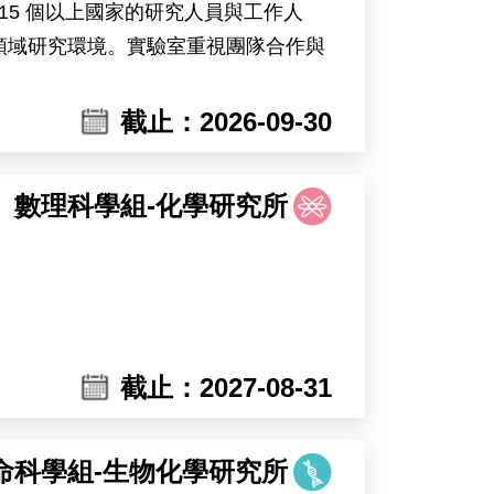
15 個以上國家的研究人員與工作人
領域研究環境。實驗室重視團隊合作與
opsis）及可能包含大豆等植物為研究材
截止：2026-09-30
鐘受環境變化影響的調控機制。主要工
數理科學組-化學研究所
mia Sinica, invites applications for a
home to nearly 300 researchers and
rt core facilities in cell biology,
截止：2027-08-31
onment for interdisciplinary research.
g plant systems including Marchantia,
lar responses of plants to heat stress
命科學組-生物化學研究所
ow environmental changes affect