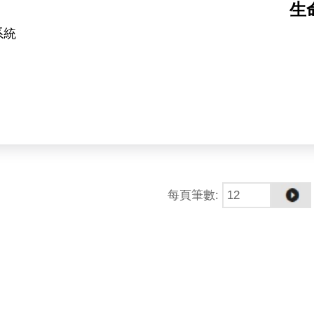
生
系統
隊（https://kpwulab.com/）以「蛋白質化學」為
功能機制，研究對象包括 E3 連接酶、去泛素酶（DUB
的藥物標的家族之一。
每頁筆數
:
—實驗驗證」的完整循環之上。AI 工具可在短時間內
化重組反應與結構解析逐一檢證。計算設計平台於本實驗
度的關鍵角色。本實驗室所開發之設計蛋白質，除作為解
targeted protein degradation）之潛
進至細胞模式與疾病模式之功能驗證。本職位所產出的分