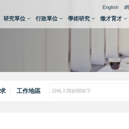
English
網
研究單位
行政單位
學術研究
徵才育才
人文社會科學組
會議紀錄檢索
人文社會科學研究中心
國家生技研究園區
跨學組研究中心
學術及儀器事務處
跨領
圖書
求
工作地區