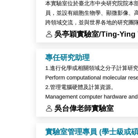
本實驗室位於臺北市中央研究院院本部。
員，並設有細胞生物學、顯微影像、
跨領域交流，並與世界各地的研究團
錄取者將參與植物與環境交互作用相關研究
吳亭穎實驗室/Ting-Ying 
料，探討植物在熱逆境及全球暖化相
作內容包括分子選殖、蛋白質表現分
專任研究助理
本研究計畫將與比利時 Ive De Smet
1.進行化學或相關領域之分子計算研
The laboratory of Dr. Ting-Ying Wu at 
Perform computational molecular resea
full-time Research Assistant position.
2.管理電腦硬體及計算資源。
The laboratory is located on the mai
Management computer hardware and sc
staff members from Taiwan and more than
3.計畫管理及撰寫研究報告和學術論
吳台偉老師實驗室
microscopy, high-performance computin
Project management and writing of re
The successful candidate will partici
Arabidopsis, and potentially soybean, 
實驗室管理專員 (學士級或碩
and environmental changes associated