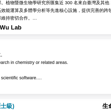
植物暨微生物學研究所匯集近 300 名來自臺灣及其他 
高效能運算及多體學分析等先進核心設施，提供完善的跨
隊維持密切合作。
，主要以地錢（Marchantia）、阿拉伯芥（Arabid
Wu Lab
關環境變化下的生理與分子反應，以及高海拔作物生理時
析及突變株篩選。
 博士及 Devang Mehta 博士的研究團隊合作進行。
究。
the Institute of Plant and Microbial Biology (IPMB), Acade
rch in chemistry or related areas.
n campus of Academia Sinica in Taipei, Taiwan. IPMB is 
ientific software.
 15 other countries. The institute provides state-of-the-a
文。
g, and multi-omics analysis, offering an excellent envir
search reports and papers.
pate in research on plant–environment interactions. Usin
the project will investigate the physiological and molecu
士級)
生
 with global warming. The research will also explore h