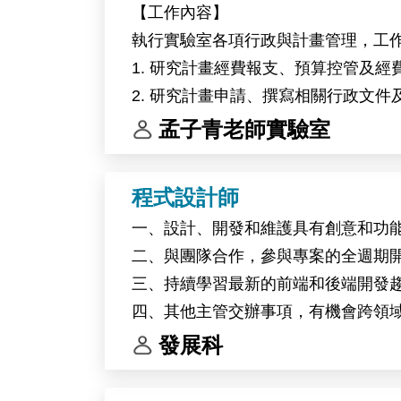
【工作內容】
circadian clock regulation in high-alti
執行實驗室各項行政與計畫管理，工
Primary responsibilities include molec
1. 研究計畫經費報支、預算控管及經
This research project will be conduct
2. 研究計畫申請、撰寫相關行政文
Belgium.
3. 辦理主管交辦事項。
孟子青老師實驗室
程式設計師
一、設計、開發和維護具有創意和功
二、與團隊合作，參與專案的全週期
三、持續學習最新的前端和後端開發
四、其他主管交辦事項，有機會跨領
發展科