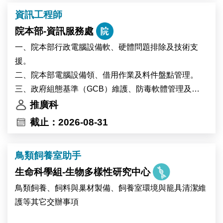
中央研究院為臺灣頂尖研究機構。本中心提供優質的學
資訊工程師
術研究環境，擁有高品質的調查資料、數位資料及行政
院本部-資訊服務處
資料等研究資源，並提供豐富的跨領域合作機會，支持
創新實證研究。
一、院本部行政電腦設備軟、硬體問題排除及技術支
援。
二、院本部電腦設備領、借用作業及料件盤點管理。
三、政府組態基準（GCB）維護、防毒軟體管理及
Windows更新派送作業。
推廣科
四、其他交辦事項。
截止：2026-08-31
鳥類飼養室助手
生命科學組-生物多樣性研究中心
鳥類飼養、飼料與巢材製備、飼養室環境與籠具清潔維
護等其它交辦事項