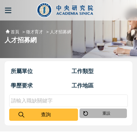
跳到主要內容區塊
:::
:::
首頁
> 徵才育才
> 人才招募網
人才招募網
所屬單位
工作類型
學歷要求
工作地區
重設
查詢