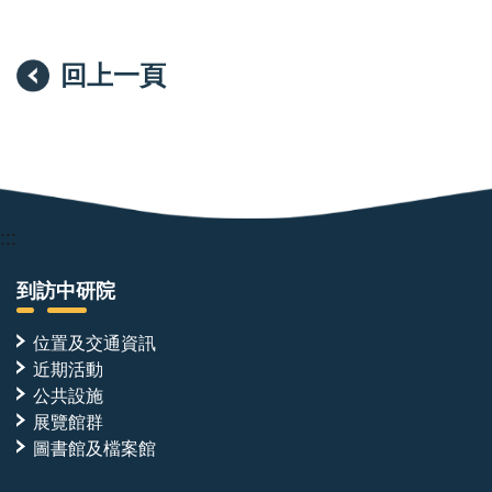
本實驗室的研究架構建立在「計算設計—實驗驗證」的
完整循環之上。AI 工具可在短時間內產生大量候選分
子，但其價值必須經由蛋白質表現與純化、生物物理定
回上一頁
量、生化重組反應與結構解析逐一檢證。計算設計平台
於本實驗室已臻成熟，本次招募之職位將主導實驗驗證
端，為決定研究品質與推進速度的關鍵角色。本實驗室
所開發之設計蛋白質，除作為解析酵素活化與調控機制
的分子工具外，亦具備發展為專一性抑制劑或標的蛋白
:::
降解劑（targeted protein degradation）之潛力。經生
化重組與結構層次完整驗證的分子，將進一步與細胞生
到訪中研院
物學實驗室合作，推進至細胞模式與疾病模式之功能驗
位置及交通資訊
證。本職位所產出的分子與數據，即為銜接分子設計與
近期活動
轉譯應用的起點。
公共設施
展覽館群
跨團隊合作
圖書館及檔案館