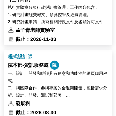
【工作內容】
Academia Sinica in Taipei, Taiwan. IPMB is home to
執行實驗室各項行政與計畫管理，工作內容包含：
nearly 300 researchers and staff members from Taiwan
1. 研究計畫經費報支、預算控管及經費管理。
and more than 15 other countries. The institute
2. 研究計畫申請、撰寫相關行政文件及各類許可文件之
provides state-of-the-art core facilities in cell biology,
準備
孟子青老師實驗室
microscopy, high-performance computing, and multi-
3. 辦理主管交辦事項。
截止：2026-11-03
omics analysis, offering an excellent environment for
interdisciplinary research.
程式設計師
The successful candidate will participate in research
on plant–environment interactions. Using plant
院本部-資訊服務處
systems including Marchantia, Arabidopsis, and
一、設計、開發和維護具有創意和功能性的網頁應用程
potentially soybean, the project will investigate the
式。
physiological and molecular responses of plants to
二、與團隊合作，參與專案的全週期開發，包括需求分
heat stress and environmental changes associated
析、設計、開發、測試和部署。
with global warming. The research will also explore
三、持續學習最新的前端和後端開發趨勢。
發展科
how environmental changes affect circadian clock
四、其他主管交辦事項，有機會跨領域學習，展現您的
截止：2026-08-30
regulation in high-altitude crops.