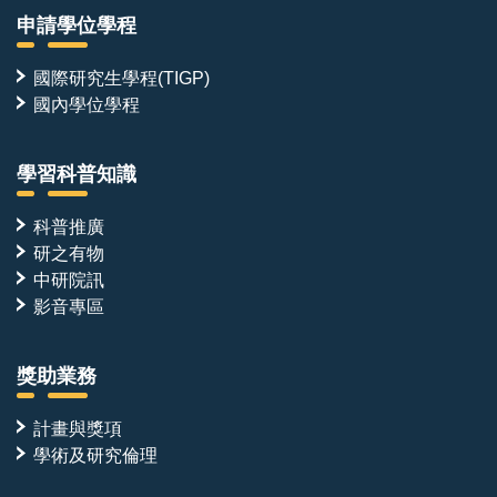
本職位並非單點的技術執行，而是跨越多個團隊的樞紐
申請學位學程
角色。分子產出與實驗數據將同時對接：
●計算設計團隊——回饋親和力、專一性與結構資訊，
國際研究生學程(TIGP)
驅動下一輪設計迭代
國內學位學程
●結構解析平台——冷凍電鏡、蛋白質結晶學與 NMR
之數據收集與結構解析
學習科普知識
●細胞生物學合作團隊——將經生化與結構驗證之分子
導入細胞系統，檢驗其對泛素化修飾與下游訊息路徑之
科普推廣
研之有物
調控效果，並進一步延伸至疾病相關模式
中研院訊
●國內外學術合作單位——共同推動方法開發與轉譯應
影音專區
用
獎助業務
我們期望每一個設計分子的驗證能貫穿「分子設計—生
計畫與獎項
化重組—結構解析—細胞功能—疾病調控」的完整鏈
學術及研究倫理
條，而本職位正位於此一鏈條的核心。