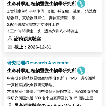
生命科學組-植物暨微生物學研究所
工作內容：
(1) 海洋無脊椎動物與藻類的採集和培養
1.實驗室例行事項準備，例如: 補充tip、滅菌、 清洗實
(2) 分子生物學與生物化學操作
驗器皿、實驗器皿歸位、實驗室清潔…等。
(3) 基因體學生物資訊分析
2.配合實驗室需求之支援性工作
(4) 科學文獻研讀與研究成果彙整
3.工作時間彈性，以一週為六到八小時為主
(5) 實驗室管理與其他交辦事項
謝侑穎實驗室
截止：2026-12-31
研究助理/Research Assistant
生命科學組-植物暨微生物學研究所
中央研究院植物暨微生物學研究所（IPMB）吳亭穎博
士實驗室誠徵全職研究助理。
本實驗室位於臺北市中央研究院院本部。植物暨微生物
學研究所匯集近 300 名來自臺灣及其他 15 個以上國家
的研究人員與工作人員，並設有細胞生物學、顯微影
吳亭穎實驗室/Ting-Ying Wu Lab