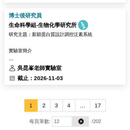
專業與才華。
Primary responsibilities include molecular cloning,
protein expression analysis, and mutant screening.
博士後研究員
This research project will be conducted in
生命科學組-生物化學研究所
collaboration with the research groups of Dr. Ive De
研究主題：新穎蛋白質設計調控泛素系統
Smet and Dr. Devang Mehta in Belgium.
實驗室簡介
中央研究院生物化學研究所 吳昆峯博士研究團隊
吳昆峯老師實驗室
（https://kpwulab.com/）以「蛋白質化學」為核心，研
截止：2026-11-03
究泛素（ubiquitin）與泛素類似修飾（UBL）系統的活
化、調控與功能機制，研究對象包括 E3 連接酶、去泛
素酶（DUB）等泛素化修飾系統。泛素與泛素類似修飾
1
2
3
4
…
17
系統的酵素本身即為近年最受關注的藥物標的家族之
一。
每頁筆數
:
/202