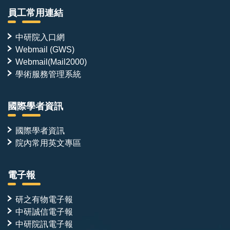
員工常用連結
研究環境
中研院入口網
實驗平台包括冷凍電子顯微鏡、蛋白質結晶學、AI 加速
Webmail (GWS)
之 NMR 數據收集與分析、HDX-MS、ITC/BLI，以及酵
Webmail(Mail2000)
學術服務管理系統
母菌表面呈現（yeast surface display, YSD）篩選與親
和力成熟平台。近年成果發表於 ACS Synthetic
Biology（2023）、JACS（2026）、Journal of
國際學者資訊
Biological Chemistry（2025）、Journal of Molecular
國際學者資訊
Biology（2023）與 Protein Science（2026）。
院內常用英文專區
本實驗室獲多項中研院計畫補助，包括深耕計畫（2026
電子報
–2030）、人工智慧與蛋白質設計計畫（2025–
2027）、關鍵突破種子計畫（2026–2027，協同主持
研之有物電子報
人），提供穩定的研究環境與多元的跨領域合作機會。
中研誠信電子報
中研院訊電子報