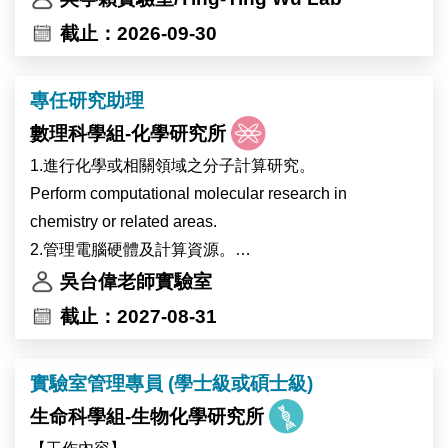
像、高效能運算及多體學分析等先進核心設施，提供完
截止：2026-09-30
善的跨領域研究環境。實驗室重視團隊合作與跨領域交
流，並與世界各地的研究團隊維持密切合作。
專任研究助理
錄取者將參與植物與環境交互作用相關研究，主要以地
數理科學組-化學研究所
錢（Marchantia）、阿拉伯芥（Arabidopsis）及可能包
含大豆等植物為研究材料，探討植物在熱逆境及全球暖
1.進行化學或相關領域之分子計算研究。
化相關環境變化下的生理與分子反應，以及高海拔作物
Perform computational molecular research in
生理時鐘受環境變化影響的調控機制。主要工作內容包
chemistry or related areas.
括分子選殖、蛋白質表現分析及突變株篩選。
2.管理電腦硬體及計算資源。
本研究計畫將與比利時 Ive De Smet 博士及 Devang
Management computer hardware and scientific
吳台偉老師實驗室
Mehta 博士的研究團隊合作進行。
software.
截止：2027-08-31
The laboratory of Dr. Ting-Ying Wu at the Institute of
3.計畫管理及撰寫研究報告和學術論文。
Plant and Microbial Biology (IPMB), Academia Sinica,
Project management and writing of research reports
實驗室管理專員 (學士級或碩士級)
invites applications for a full-time Research Assistant
and papers.
position.
生命科學組-生物化學研究所
The laboratory is located on the main campus of