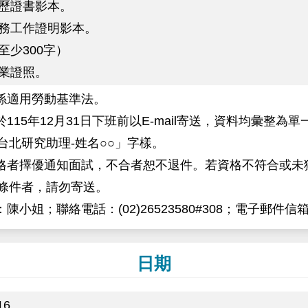
學歷證書影本。
次服務工作證明影本。
（至少300字）
專業證照。
務係適用勞動基準法。
於115年12月31日下班前以E-mail寄送，資料均彙整
台北研究助理-姓名○○」字樣。
合格者擇優通知面試，不合者恕不退件。若資格不符合或
條件者，請勿寄送。
陳小姐；聯絡電話：(02)26523580#308；電子郵件信箱：jh
日期
16