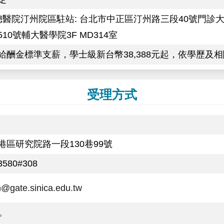
總醫院汀州院區駐站: 台北市中正區汀州路三段40號門診大樓
10號輔大醫學院3F MD314室
給酬金標準支薪，學士級新台幣38,388元起，依學歷及
受理方式
港區研究院路一段130巷99號
3580#308
@gate.sinica.edu.tw
表。