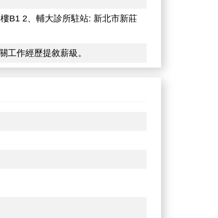
B1 2、輔大診所駐站: 新北市新莊
相關工作經歷提敘薪級。