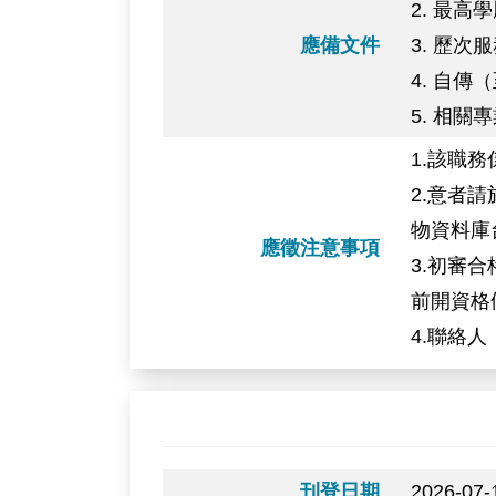
2. 最高
應備文件
3. 歷
4. 自傳
5. 相關
1.該職
2.意者請
物資料庫
應徵注意事項
3.初審
前開資格
4.聯絡人：
刊登日期
2026-07-