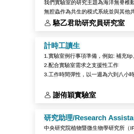
我們實驗室的研究主題為海洋無脊椎
無腔蟲作為共生的模式系統並與其他
我們的研究團隊。
駱乙君助研究員研究室
工作內容：
計時工讀生
(1) 海洋無脊椎動物與藻類的採集和培
1.實驗室例行事項準備，例如: 補充
(2) 分子生物學與生物化學操作
2.配合實驗室需求之支援性工作
(3) 基因體學生物資訊分析
3.工作時間彈性，以一週為六到八小
(4) 科學文獻研讀與研究成果彙整
(5) 實驗室管理與其他交辦事項
謝侑穎實驗室
研究助理/Research Assista
中央研究院植物暨微生物學研究所（I