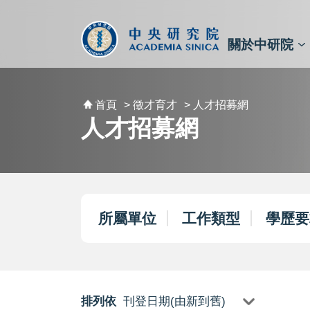
跳到主要內容區塊
:::
:::
關於中研院
秘書⾧及副秘書⾧
預決算與報告
原子與分子科學研究所
天文及天文物理研究所
資訊科技創新研究中心
植物暨微生物學研究所
細胞與個體生物學研究所
農業生物科技研究中心
首頁
> 徵才育才
> 人才招募網
人才招募網
所屬單位
工作類型
學歷要
排列依