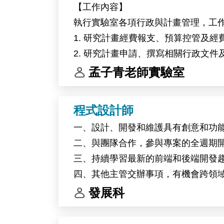
【工作內容】
circadian clock regulation in high-alti
執行實驗室各項行政與計畫管理，工
Primary responsibilities include molec
1. 研究計畫經費報支、預算控管及經
This research project will be conduct
2. 研究計畫申請、撰寫相關行政文
Belgium.
3. 辦理主管交辦事項。
孟子青老師實驗室
程式設計師
一、設計、開發和維護具有創意和功
二、與團隊合作，參與專案的全週期
三、持續學習最新的前端和後端開發
四、其他主管交辦事項，有機會跨領
發展科