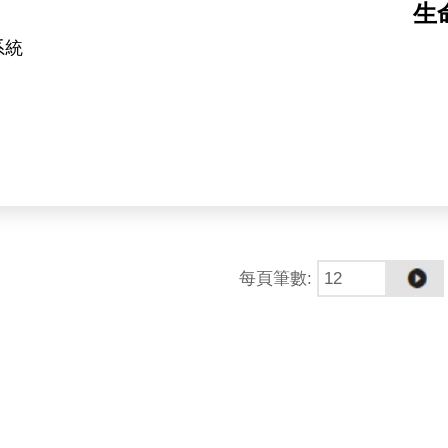
生
系統
隊（https://kpwulab.com/）以「蛋白質化學」為
功能機制，研究對象包括 E3 連接酶、去泛素酶（DUB
的藥物標的家族之一。
每頁筆數
:
—實驗驗證」的完整循環之上。AI 工具可在短時間內
化重組反應與結構解析逐一檢證。計算設計平台於本實驗
度的關鍵角色。本實驗室所開發之設計蛋白質，除作為解
targeted protein degradation）之潛
進至細胞模式與疾病模式之功能驗證。本職位所產出的分