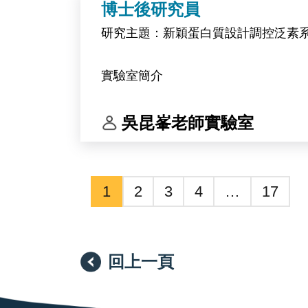
博士後研究員
研究主題：新穎蛋白質設計調控泛素
實驗室簡介
中央研究院生物化學研究所 吳昆峯博士研究團
吳昆峯老師實驗室
似修飾（UBL）系統的活化、調控與
飾系統的酵素本身即為近年最受關注
1
2
3
4
…
17
本實驗室的研究架構建立在「計算設計
白質表現與純化、生物物理定量、生
驗驗證端，為決定研究品質與推進速
回上一頁
亦具備發展為專一性抑制劑或標的蛋白降解劑（
進一步與細胞生物學實驗室合作，推