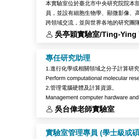
本實驗室位於臺北市中央研究院院本部。
員，並設有細胞生物學、顯微影像、
跨領域交流，並與世界各地的研究團
錄取者將參與植物與環境交互作用相關研究
吳亭穎實驗室/Ting-Ying 
料，探討植物在熱逆境及全球暖化相
作內容包括分子選殖、蛋白質表現分
專任研究助理
本研究計畫將與比利時 Ive De Smet
1.進行化學或相關領域之分子計算研
The laboratory of Dr. Ting-Ying Wu at 
Perform computational molecular resea
full-time Research Assistant position.
2.管理電腦硬體及計算資源。
The laboratory is located on the mai
Management computer hardware and sc
staff members from Taiwan and more than
3.計畫管理及撰寫研究報告和學術論
吳台偉老師實驗室
microscopy, high-performance computin
Project management and writing of re
The successful candidate will partici
Arabidopsis, and potentially soybean, 
實驗室管理專員 (學士級或碩
and environmental changes associated