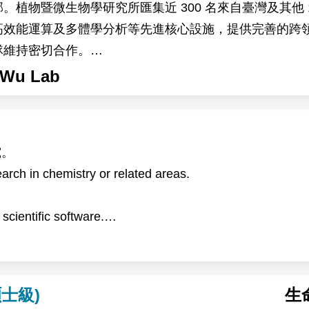
植物暨微生物學研究所匯集近 300 名來自臺灣及其他 
高效能運算及多體學分析等先進核心設施，提供完善的跨
隊維持密切合作。
，主要以地錢（Marchantia）、阿拉伯芥（Arabid
Wu Lab
關環境變化下的生理與分子反應，以及高海拔作物生理時
析及突變株篩選。
 博士及 Devang Mehta 博士的研究團隊合作進行。
究。
the Institute of Plant and Microbial Biology (IPMB), Acade
rch in chemistry or related areas.
n campus of Academia Sinica in Taipei, Taiwan. IPMB is 
ientific software.
 15 other countries. The institute provides state-of-the-a
文。
g, and multi-omics analysis, offering an excellent envir
search reports and papers.
pate in research on plant–environment interactions. Usin
the project will investigate the physiological and molecu
士級)
生
 with global warming. The research will also explore h