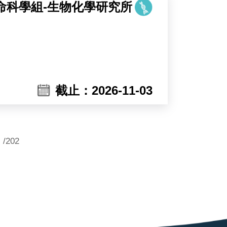
命科學組-生物化學研究所
核心，研究泛素（ubiquitin）與泛素類
截止：2026-11-03
）等泛素化修飾系統。泛素與泛素類似修
/202
產生大量候選分子，但其價值必須經由蛋
室已臻成熟，本次招募之職位將主導實
析酵素活化與調控機制的分子工具外，
力。經生化重組與結構層次完整驗證的分子，將
子與數據，即為銜接分子設計與轉譯應