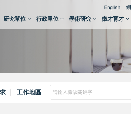
English
網
研究單位
行政單位
學術研究
徵才育才
人文社會科學組
會議紀錄檢索
人文社會科學研究中心
國家生技研究園區
跨學組研究中心
學術及儀器事務處
跨領
圖書
求
工作地區