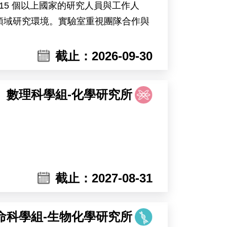
15 個以上國家的研究人員與工作人
領域研究環境。實驗室重視團隊合作與
opsis）及可能包含大豆等植物為研究材
截止：2026-09-30
鐘受環境變化影響的調控機制。主要工
數理科學組-化學研究所
mia Sinica, invites applications for a
home to nearly 300 researchers and
rt core facilities in cell biology,
截止：2027-08-31
onment for interdisciplinary research.
g plant systems including Marchantia,
lar responses of plants to heat stress
命科學組-生物化學研究所
ow environmental changes affect