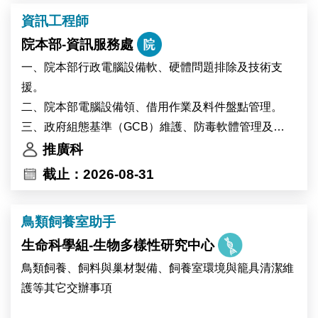
中央研究院為臺灣頂尖研究機構。本中心提供優質的學
資訊工程師
術研究環境，擁有高品質的調查資料、數位資料及行政
院本部-資訊服務處
資料等研究資源，並提供豐富的跨領域合作機會，支持
創新實證研究。
一、院本部行政電腦設備軟、硬體問題排除及技術支
援。
二、院本部電腦設備領、借用作業及料件盤點管理。
三、政府組態基準（GCB）維護、防毒軟體管理及
Windows更新派送作業。
推廣科
四、其他交辦事項。
截止：2026-08-31
鳥類飼養室助手
生命科學組-生物多樣性研究中心
鳥類飼養、飼料與巢材製備、飼養室環境與籠具清潔維
護等其它交辦事項