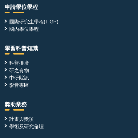
本職位並非單點的技術執行，而是跨越多個團隊的樞紐
申請學位學程
角色。分子產出與實驗數據將同時對接：
●計算設計團隊——回饋親和力、專一性與結構資訊，
國際研究生學程(TIGP)
驅動下一輪設計迭代
國內學位學程
●結構解析平台——冷凍電鏡、蛋白質結晶學與 NMR
之數據收集與結構解析
學習科普知識
●細胞生物學合作團隊——將經生化與結構驗證之分子
導入細胞系統，檢驗其對泛素化修飾與下游訊息路徑之
科普推廣
研之有物
調控效果，並進一步延伸至疾病相關模式
中研院訊
●國內外學術合作單位——共同推動方法開發與轉譯應
影音專區
用
獎助業務
我們期望每一個設計分子的驗證能貫穿「分子設計—生
計畫與獎項
化重組—結構解析—細胞功能—疾病調控」的完整鏈
學術及研究倫理
條，而本職位正位於此一鏈條的核心。