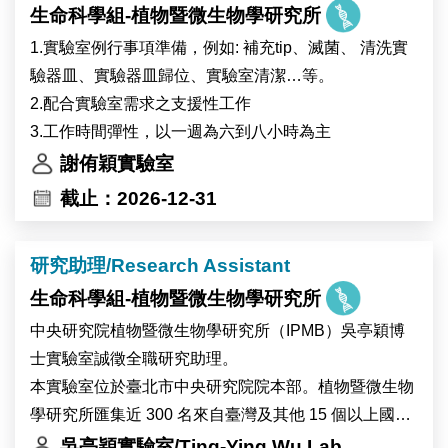
生命科學組-植物暨微生物學研究所
工作內容：
(1) 海洋無脊椎動物與藻類的採集和培養
1.實驗室例行事項準備，例如: 補充tip、滅菌、 清洗實
(2) 分子生物學與生物化學操作
驗器皿、實驗器皿歸位、實驗室清潔…等。
(3) 基因體學生物資訊分析
2.配合實驗室需求之支援性工作
(4) 科學文獻研讀與研究成果彙整
3.工作時間彈性，以一週為六到八小時為主
(5) 實驗室管理與其他交辦事項
謝侑穎實驗室
截止：2026-12-31
研究助理/Research Assistant
生命科學組-植物暨微生物學研究所
中央研究院植物暨微生物學研究所（IPMB）吳亭穎博
士實驗室誠徵全職研究助理。
本實驗室位於臺北市中央研究院院本部。植物暨微生物
學研究所匯集近 300 名來自臺灣及其他 15 個以上國家
的研究人員與工作人員，並設有細胞生物學、顯微影
吳亭穎實驗室/Ting-Ying Wu Lab