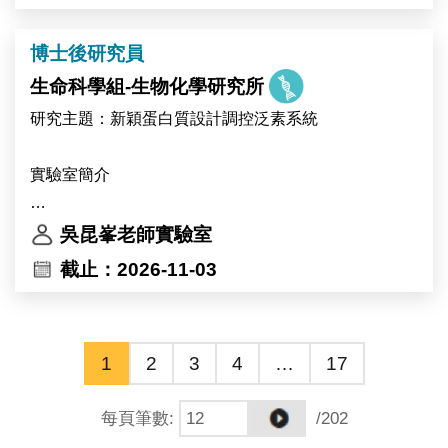
專業與才華。
Primary responsibilities include molecular cloning,
protein expression analysis, and mutant screening.
博士後研究員
This research project will be conducted in
生命科學組-生物化學研究所
collaboration with the research groups of Dr. Ive De
研究主題：新穎蛋白質設計調控泛素系統
Smet and Dr. Devang Mehta in Belgium.
實驗室簡介
中央研究院生物化學研究所 吳昆峯博士研究團隊
吳昆峯老師實驗室
（https://kpwulab.com/）以「蛋白質化學」為核心，研
截止：2026-11-03
究泛素（ubiquitin）與泛素類似修飾（UBL）系統的活
化、調控與功能機制，研究對象包括 E3 連接酶、去泛
素酶（DUB）等泛素化修飾系統。泛素與泛素類似修飾
1
2
3
4
…
17
系統的酵素本身即為近年最受關注的藥物標的家族之
一。
每頁筆數
:
/202