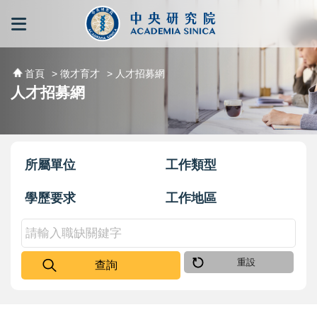
跳到主要內容區塊
:::
:::
首頁
> 徵才育才
> 人才招募網
人才招募網
所屬單位
工作類型
學歷要求
工作地區
重設
查詢