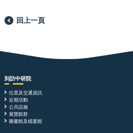
本實驗室的研究架構建立在「計算設計—實驗驗證」的
完整循環之上。AI 工具可在短時間內產生大量候選分
子，但其價值必須經由蛋白質表現與純化、生物物理定
回上一頁
量、生化重組反應與結構解析逐一檢證。計算設計平台
於本實驗室已臻成熟，本次招募之職位將主導實驗驗證
端，為決定研究品質與推進速度的關鍵角色。本實驗室
所開發之設計蛋白質，除作為解析酵素活化與調控機制
的分子工具外，亦具備發展為專一性抑制劑或標的蛋白
:::
降解劑（targeted protein degradation）之潛力。經生
化重組與結構層次完整驗證的分子，將進一步與細胞生
到訪中研院
物學實驗室合作，推進至細胞模式與疾病模式之功能驗
位置及交通資訊
證。本職位所產出的分子與數據，即為銜接分子設計與
近期活動
轉譯應用的起點。
公共設施
展覽館群
跨團隊合作
圖書館及檔案館