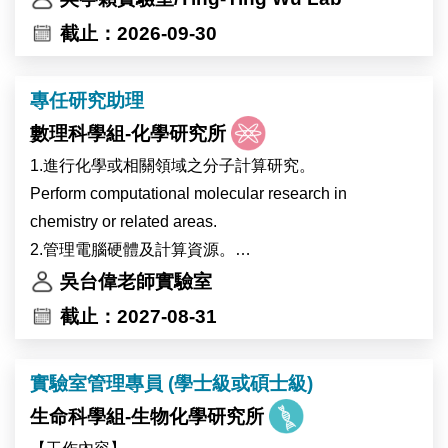
像、高效能運算及多體學分析等先進核心設施，提供完
截止：2026-09-30
善的跨領域研究環境。實驗室重視團隊合作與跨領域交
流，並與世界各地的研究團隊維持密切合作。
專任研究助理
錄取者將參與植物與環境交互作用相關研究，主要以地
數理科學組-化學研究所
錢（Marchantia）、阿拉伯芥（Arabidopsis）及可能包
含大豆等植物為研究材料，探討植物在熱逆境及全球暖
1.進行化學或相關領域之分子計算研究。
化相關環境變化下的生理與分子反應，以及高海拔作物
Perform computational molecular research in
生理時鐘受環境變化影響的調控機制。主要工作內容包
chemistry or related areas.
括分子選殖、蛋白質表現分析及突變株篩選。
2.管理電腦硬體及計算資源。
本研究計畫將與比利時 Ive De Smet 博士及 Devang
Management computer hardware and scientific
吳台偉老師實驗室
Mehta 博士的研究團隊合作進行。
software.
截止：2027-08-31
The laboratory of Dr. Ting-Ying Wu at the Institute of
3.計畫管理及撰寫研究報告和學術論文。
Plant and Microbial Biology (IPMB), Academia Sinica,
Project management and writing of research reports
實驗室管理專員 (學士級或碩士級)
invites applications for a full-time Research Assistant
and papers.
position.
生命科學組-生物化學研究所
The laboratory is located on the main campus of