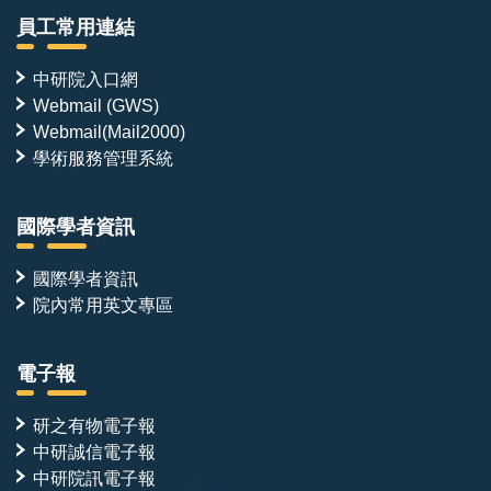
員工常用連結
研究環境
中研院入口網
實驗平台包括冷凍電子顯微鏡、蛋白質結晶學、AI 加速
Webmail (GWS)
之 NMR 數據收集與分析、HDX-MS、ITC/BLI，以及酵
Webmail(Mail2000)
學術服務管理系統
母菌表面呈現（yeast surface display, YSD）篩選與親
和力成熟平台。近年成果發表於 ACS Synthetic
Biology（2023）、JACS（2026）、Journal of
國際學者資訊
Biological Chemistry（2025）、Journal of Molecular
國際學者資訊
Biology（2023）與 Protein Science（2026）。
院內常用英文專區
本實驗室獲多項中研院計畫補助，包括深耕計畫（2026
電子報
–2030）、人工智慧與蛋白質設計計畫（2025–
2027）、關鍵突破種子計畫（2026–2027，協同主持
研之有物電子報
人），提供穩定的研究環境與多元的跨領域合作機會。
中研誠信電子報
中研院訊電子報