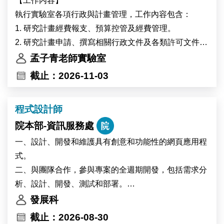
【工作內容】
Academia Sinica in Taipei, Taiwan. IPMB is home to
執行實驗室各項行政與計畫管理，工作內容包含：
nearly 300 researchers and staff members from Taiwan
1. 研究計畫經費報支、預算控管及經費管理。
and more than 15 other countries. The institute
2. 研究計畫申請、撰寫相關行政文件及各類許可文件之
provides state-of-the-art core facilities in cell biology,
準備
孟子青老師實驗室
microscopy, high-performance computing, and multi-
3. 辦理主管交辦事項。
截止：2026-11-03
omics analysis, offering an excellent environment for
interdisciplinary research.
程式設計師
The successful candidate will participate in research
on plant–environment interactions. Using plant
院本部-資訊服務處
systems including Marchantia, Arabidopsis, and
一、設計、開發和維護具有創意和功能性的網頁應用程
potentially soybean, the project will investigate the
式。
physiological and molecular responses of plants to
二、與團隊合作，參與專案的全週期開發，包括需求分
heat stress and environmental changes associated
析、設計、開發、測試和部署。
with global warming. The research will also explore
三、持續學習最新的前端和後端開發趨勢。
發展科
how environmental changes affect circadian clock
四、其他主管交辦事項，有機會跨領域學習，展現您的
截止：2026-08-30
regulation in high-altitude crops.