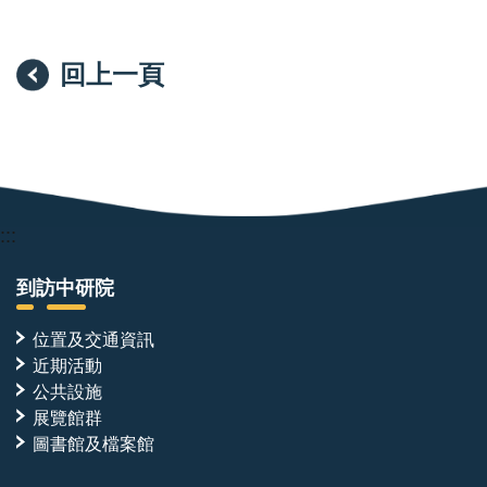
本實驗室的研究架構建立在「計算設計—實驗驗證」的
完整循環之上。AI 工具可在短時間內產生大量候選分
子，但其價值必須經由蛋白質表現與純化、生物物理定
回上一頁
量、生化重組反應與結構解析逐一檢證。計算設計平台
於本實驗室已臻成熟，本次招募之職位將主導實驗驗證
端，為決定研究品質與推進速度的關鍵角色。本實驗室
所開發之設計蛋白質，除作為解析酵素活化與調控機制
的分子工具外，亦具備發展為專一性抑制劑或標的蛋白
:::
降解劑（targeted protein degradation）之潛力。經生
化重組與結構層次完整驗證的分子，將進一步與細胞生
到訪中研院
物學實驗室合作，推進至細胞模式與疾病模式之功能驗
位置及交通資訊
證。本職位所產出的分子與數據，即為銜接分子設計與
近期活動
轉譯應用的起點。
公共設施
展覽館群
跨團隊合作
圖書館及檔案館