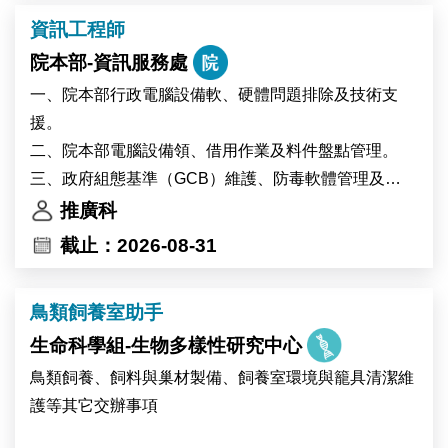
中央研究院為臺灣頂尖研究機構。本中心提供優質的學
資訊工程師
術研究環境，擁有高品質的調查資料、數位資料及行政
院本部-資訊服務處
資料等研究資源，並提供豐富的跨領域合作機會，支持
創新實證研究。
一、院本部行政電腦設備軟、硬體問題排除及技術支
援。
二、院本部電腦設備領、借用作業及料件盤點管理。
三、政府組態基準（GCB）維護、防毒軟體管理及
Windows更新派送作業。
推廣科
四、其他交辦事項。
截止：2026-08-31
鳥類飼養室助手
生命科學組-生物多樣性研究中心
鳥類飼養、飼料與巢材製備、飼養室環境與籠具清潔維
護等其它交辦事項