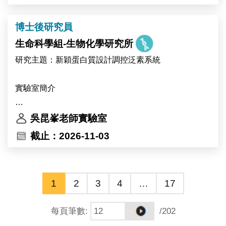
專業與才華。
Primary responsibilities include molecular cloning,
protein expression analysis, and mutant screening.
博士後研究員
This research project will be conducted in
生命科學組-生物化學研究所
collaboration with the research groups of Dr. Ive De
研究主題：新穎蛋白質設計調控泛素系統
Smet and Dr. Devang Mehta in Belgium.
實驗室簡介
中央研究院生物化學研究所 吳昆峯博士研究團隊
吳昆峯老師實驗室
（https://kpwulab.com/）以「蛋白質化學」為核心，研
截止：2026-11-03
究泛素（ubiquitin）與泛素類似修飾（UBL）系統的活
化、調控與功能機制，研究對象包括 E3 連接酶、去泛
素酶（DUB）等泛素化修飾系統。泛素與泛素類似修飾
1
2
3
4
…
17
系統的酵素本身即為近年最受關注的藥物標的家族之
一。
每頁筆數
:
/202