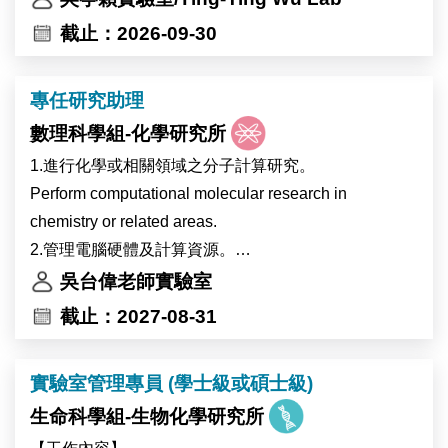
像、高效能運算及多體學分析等先進核心設施，提供完
截止：2026-09-30
善的跨領域研究環境。實驗室重視團隊合作與跨領域交
流，並與世界各地的研究團隊維持密切合作。
專任研究助理
錄取者將參與植物與環境交互作用相關研究，主要以地
數理科學組-化學研究所
錢（Marchantia）、阿拉伯芥（Arabidopsis）及可能包
含大豆等植物為研究材料，探討植物在熱逆境及全球暖
1.進行化學或相關領域之分子計算研究。
化相關環境變化下的生理與分子反應，以及高海拔作物
Perform computational molecular research in
生理時鐘受環境變化影響的調控機制。主要工作內容包
chemistry or related areas.
括分子選殖、蛋白質表現分析及突變株篩選。
2.管理電腦硬體及計算資源。
本研究計畫將與比利時 Ive De Smet 博士及 Devang
Management computer hardware and scientific
吳台偉老師實驗室
Mehta 博士的研究團隊合作進行。
software.
截止：2027-08-31
The laboratory of Dr. Ting-Ying Wu at the Institute of
3.計畫管理及撰寫研究報告和學術論文。
Plant and Microbial Biology (IPMB), Academia Sinica,
Project management and writing of research reports
實驗室管理專員 (學士級或碩士級)
invites applications for a full-time Research Assistant
and papers.
position.
生命科學組-生物化學研究所
The laboratory is located on the main campus of