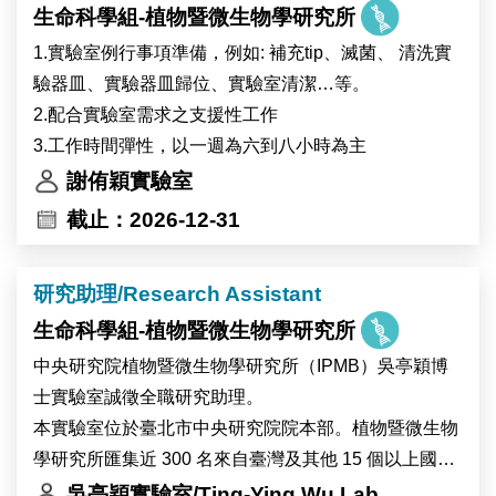
生命科學組-植物暨微生物學研究所
工作內容：
(1) 海洋無脊椎動物與藻類的採集和培養
1.實驗室例行事項準備，例如: 補充tip、滅菌、 清洗實
(2) 分子生物學與生物化學操作
驗器皿、實驗器皿歸位、實驗室清潔…等。
(3) 基因體學生物資訊分析
2.配合實驗室需求之支援性工作
(4) 科學文獻研讀與研究成果彙整
3.工作時間彈性，以一週為六到八小時為主
(5) 實驗室管理與其他交辦事項
謝侑穎實驗室
截止：2026-12-31
研究助理/Research Assistant
生命科學組-植物暨微生物學研究所
中央研究院植物暨微生物學研究所（IPMB）吳亭穎博
士實驗室誠徵全職研究助理。
本實驗室位於臺北市中央研究院院本部。植物暨微生物
學研究所匯集近 300 名來自臺灣及其他 15 個以上國家
的研究人員與工作人員，並設有細胞生物學、顯微影
吳亭穎實驗室/Ting-Ying Wu Lab