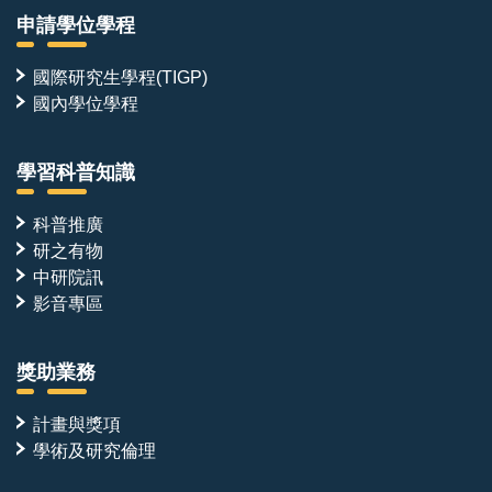
本職位並非單點的技術執行，而是跨越多個團隊的樞紐
申請學位學程
角色。分子產出與實驗數據將同時對接：
●計算設計團隊——回饋親和力、專一性與結構資訊，
國際研究生學程(TIGP)
驅動下一輪設計迭代
國內學位學程
●結構解析平台——冷凍電鏡、蛋白質結晶學與 NMR
之數據收集與結構解析
學習科普知識
●細胞生物學合作團隊——將經生化與結構驗證之分子
導入細胞系統，檢驗其對泛素化修飾與下游訊息路徑之
科普推廣
研之有物
調控效果，並進一步延伸至疾病相關模式
中研院訊
●國內外學術合作單位——共同推動方法開發與轉譯應
影音專區
用
獎助業務
我們期望每一個設計分子的驗證能貫穿「分子設計—生
計畫與獎項
化重組—結構解析—細胞功能—疾病調控」的完整鏈
學術及研究倫理
條，而本職位正位於此一鏈條的核心。