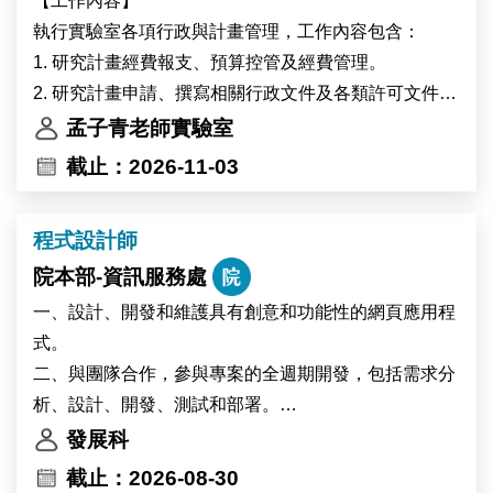
【工作內容】
Academia Sinica in Taipei, Taiwan. IPMB is home to
執行實驗室各項行政與計畫管理，工作內容包含：
nearly 300 researchers and staff members from Taiwan
1. 研究計畫經費報支、預算控管及經費管理。
and more than 15 other countries. The institute
2. 研究計畫申請、撰寫相關行政文件及各類許可文件之
provides state-of-the-art core facilities in cell biology,
準備
孟子青老師實驗室
microscopy, high-performance computing, and multi-
3. 辦理主管交辦事項。
截止：2026-11-03
omics analysis, offering an excellent environment for
interdisciplinary research.
程式設計師
The successful candidate will participate in research
on plant–environment interactions. Using plant
院本部-資訊服務處
systems including Marchantia, Arabidopsis, and
一、設計、開發和維護具有創意和功能性的網頁應用程
potentially soybean, the project will investigate the
式。
physiological and molecular responses of plants to
二、與團隊合作，參與專案的全週期開發，包括需求分
heat stress and environmental changes associated
析、設計、開發、測試和部署。
with global warming. The research will also explore
三、持續學習最新的前端和後端開發趨勢。
發展科
how environmental changes affect circadian clock
四、其他主管交辦事項，有機會跨領域學習，展現您的
截止：2026-08-30
regulation in high-altitude crops.