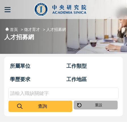
跳到主要內容區塊
:::
:::
首頁
> 徵才育才
> 人才招募網
人才招募網
所屬單位
工作類型
學歷要求
工作地區
重設
查詢