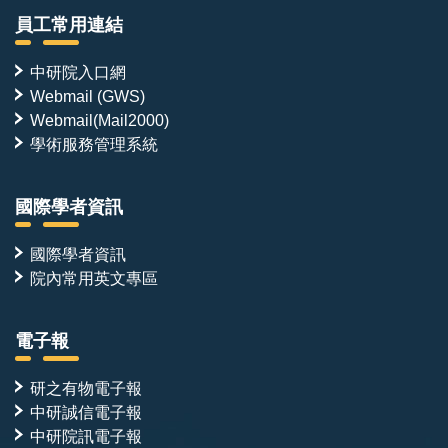
員工常用連結
研究環境
中研院入口網
實驗平台包括冷凍電子顯微鏡、蛋白質結晶學、AI 加速
Webmail (GWS)
之 NMR 數據收集與分析、HDX-MS、ITC/BLI，以及酵
Webmail(Mail2000)
學術服務管理系統
母菌表面呈現（yeast surface display, YSD）篩選與親
和力成熟平台。近年成果發表於 ACS Synthetic
Biology（2023）、JACS（2026）、Journal of
國際學者資訊
Biological Chemistry（2025）、Journal of Molecular
國際學者資訊
Biology（2023）與 Protein Science（2026）。
院內常用英文專區
本實驗室獲多項中研院計畫補助，包括深耕計畫（2026
電子報
–2030）、人工智慧與蛋白質設計計畫（2025–
2027）、關鍵突破種子計畫（2026–2027，協同主持
研之有物電子報
人），提供穩定的研究環境與多元的跨領域合作機會。
中研誠信電子報
中研院訊電子報