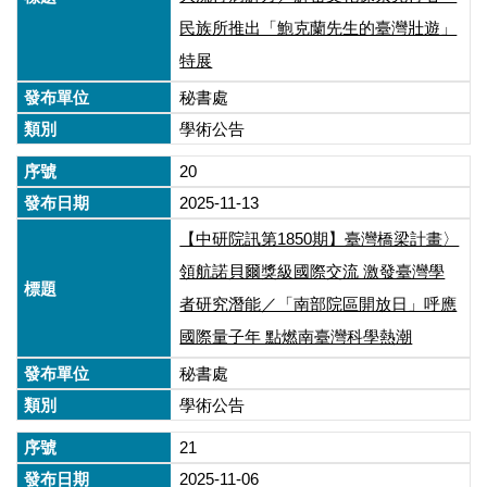
民族所推出「鮑克蘭先生的臺灣壯遊」
特展
秘書處
學術公告
20
2025-11-13
【中研院訊第1850期】臺灣橋梁計畫〉
領航諾貝爾獎級國際交流 激發臺灣學
者研究潛能／「南部院區開放日」呼應
國際量子年 點燃南臺灣科學熱潮
秘書處
學術公告
21
2025-11-06