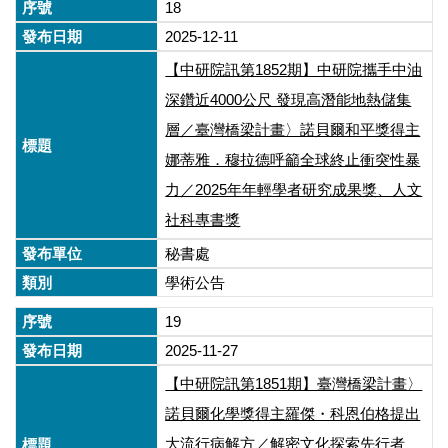
18
2025-12-11
【中研院訊第1852期】中研院攜手中油
深鑽近4000公尺 發現高潛能地熱儲集
層／臺灣橋梁計畫〉諾貝爾和平獎得主
娜蒂雅．穆拉德呼籲全球終止衝突性暴
力／2025年年輕學者研究成果獎、人文
社科專書獎
秘書處
學術公告
19
2025-11-27
【中研院訊第1851期】臺灣橋梁計畫〉
諾貝爾化學獎得主羅傑・科恩伯格提出
大流行病解方／解密文化探索先行者