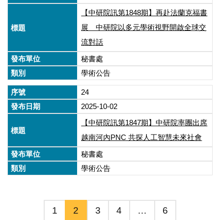
【中研院訊第1848期】再赴法蘭克福書
展 中研院以多元學術視野開啟全球交
流對話
秘書處
學術公告
24
2025-10-02
【中研院訊第1847期】中研院率團出席
越南河內PNC 共探人工智慧未來社會
秘書處
學術公告
1
2
3
4
…
6