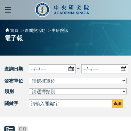
跳到主要內容區塊
:::
:::
首頁
> 新聞與活動
> 中研院訊
電子報
查詢日期
~
發布單位
類別
關鍵字
查詢