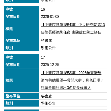
16
2026-01-08
【中研院訊第1854期】中央研究院第13
任院長經總統任命 由陳建仁院士接任
秘書處
學術公告
17
2025-12-25
【中研院訊第1853期】2026年臺灣經
濟情勢總展望—雲開未盡，月色已現／
評議會順利選出3名院長候選人
秘書處
學術公告