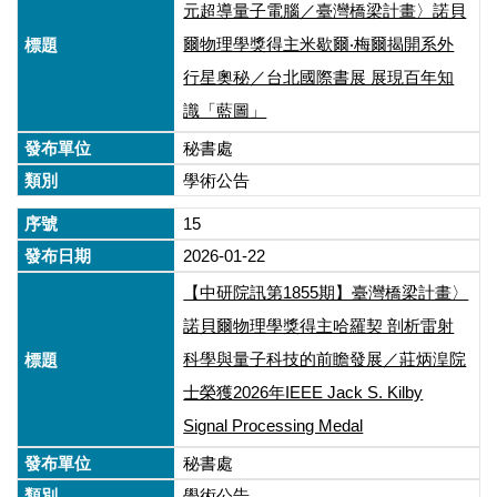
元超導量子電腦／臺灣橋梁計畫〉諾貝
爾物理學獎得主米歇爾‧梅爾揭開系外
行星奧秘／台北國際書展 展現百年知
識「藍圖」
秘書處
學術公告
15
2026-01-22
【中研院訊第1855期】臺灣橋梁計畫〉
諾貝爾物理學獎得主哈羅契 剖析雷射
科學與量子科技的前瞻發展／莊炳湟院
士榮獲2026年IEEE Jack S. Kilby
Signal Processing Medal
秘書處
學術公告