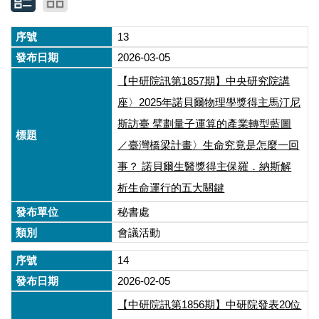
13
2026-03-05
【中研院訊第1857期】中央研究院講
座〉2025年諾貝爾物理學獎得主馬汀尼
斯訪臺 擘劃量子運算的產業轉型藍圖
／臺灣橋梁計畫〉生命究竟是怎麼一回
事？ 諾貝爾生醫獎得主保羅．納斯解
析生命運行的五大關鍵
秘書處
會議活動
14
2026-02-05
【中研院訊第1856期】中研院發表20位