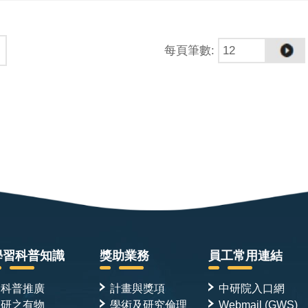
每頁筆數
:
學習科普知識
獎助業務
員工常用連結
科普推廣
計畫與獎項
中研院入口網
研之有物
學術及研究倫理
Webmail (GWS)