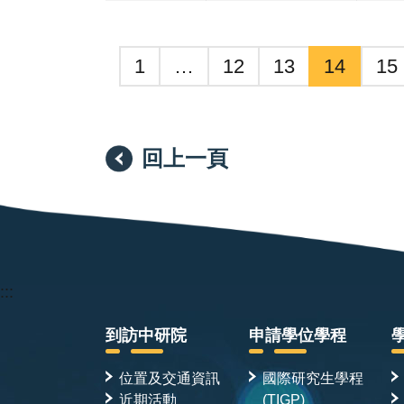
1
…
12
13
14
15
回上一頁
:::
到訪中研院
申請學位學程
位置及交通資訊
國際研究生學程
近期活動
(TIGP)