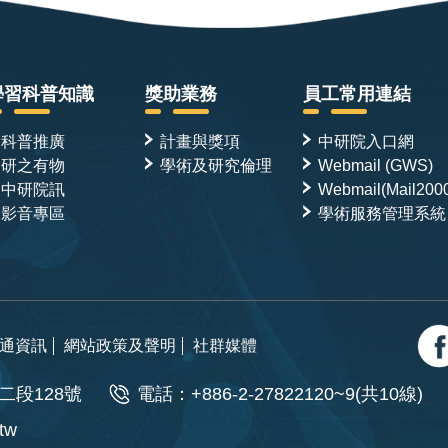
學習科普知識
獎助業務
員工常用連結
科普推廣
計畫與獎項
中研院入口網
研之有物
學術及研究倫理
Webmail (GWS)
中研院訊
Webmail(Mail200
影音專區
學術服務管理系統
通資訊
網站政策及聲明
社群媒體
二段128號
電話：+886-2-27822120~9(共10線)
.tw