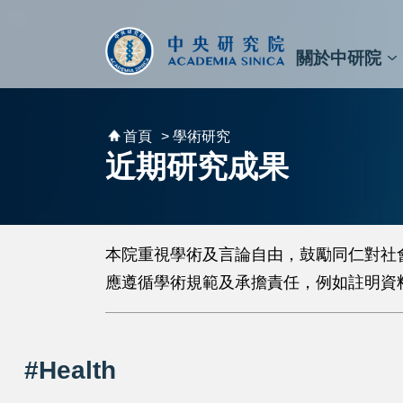
跳到主要內容區塊
:::
:::
關於中研院
秘書⾧及副秘書⾧
預決算與報告
原子與分子科學研究所
天文及天文物理研究所
資訊科技創新研究中心
植物暨微生物學研究所
細胞與個體生物學研究所
農業生物科技研究中心
首頁
> 學術研究
近期研究成果
本院重視學術及言論自由，鼓勵同仁對社
應遵循學術規範及承擔責任，例如註明資
#Health