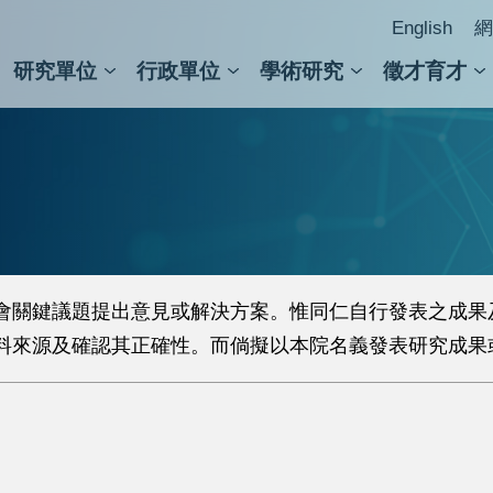
English
網
研究單位
行政單位
學術研究
徵才育才
人文社會科學組
會議紀錄檢索
人文社會科學研究中心
國家生技研究園區
跨學組研究中心
學術及儀器事務處
跨領
圖書
會關鍵議題提出意見或解決方案。惟同仁自行發表之成果
料來源及確認其正確性。而倘擬以本院名義發表研究成果