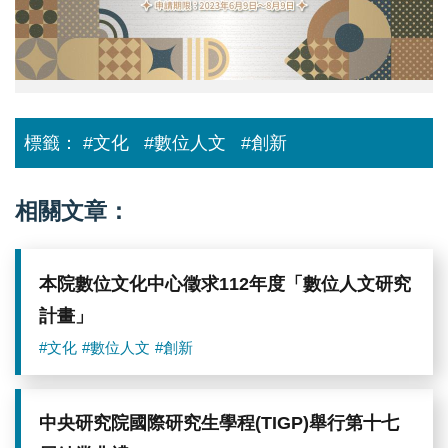
113
年
度
「數
位
人
文
研
標籤：
#文化
#數位人文
#創新
究
計
畫」
相關文章：
本院數位文化中心徵求112年度「數位人文研究
計畫」
#文化
#數位人文
#創新
中央研究院國際研究生學程(TIGP)舉行第十七