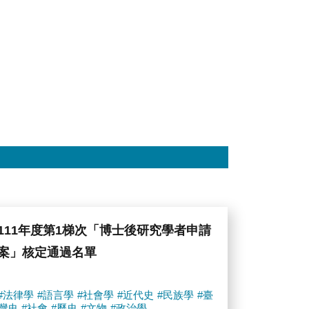
111年度第1梯次「博士後研究學者申請
案」核定通過名單
#法律學
#語言學
#社會學
#近代史
#民族學
#臺
灣史
#社會
#歷史
#文物
#政治學