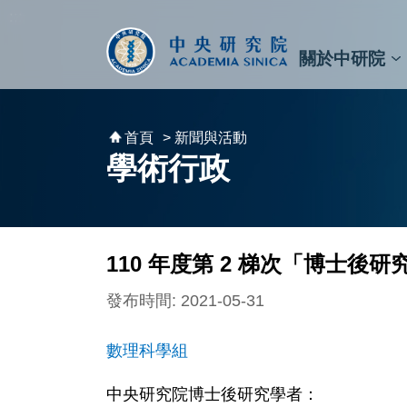
跳到主要內容區塊
:::
:::
關於中研院
秘書⾧及副秘書⾧
預決算與報告
原子與分子科學研究所
天文及天文物理研究所
資訊科技創新研究中心
植物暨微生物學研究所
細胞與個體生物學研究所
農業生物科技研究中心
首頁
> 新聞與活動
學術行政
110 年度第 2 梯次「博士
發布時間: 2021-05-31
數理科學組
中央研究院博士後研究學者：