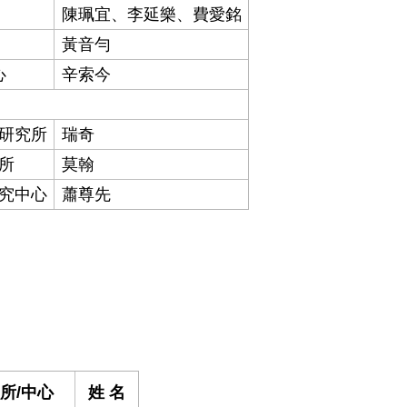
陳珮宜、李延樂、費愛銘
黃音勻
心
辛索今
學研究所
瑞奇
究所
莫翰
研究中心
蕭尊先
所/中心
姓 名