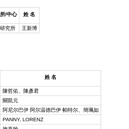
所/中心
姓 名
研究所
王新博
姓 名
陳哲佑、陳彥君
關凱元
阿尼尔巴伊 阿尔温德巴伊 帕特尔、簡珮如
PANNY, LORENZ
施嘉翰