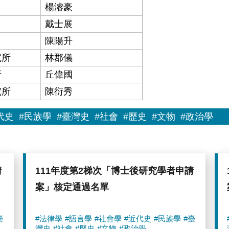
楊濬豪
戴士展
陳陽升
究所
林郡儀
所
丘偉國
究所
陳衍秀
代史
#民族學
#臺灣史
#社會
#歷史
#文物
#政治學
請
111年度第2梯次「博士後研究學者申請
案」核定通過名單
臺
#法律學
#語言學
#社會學
#近代史
#民族學
#臺
灣史
#社會
#歷史
#文物
#政治學