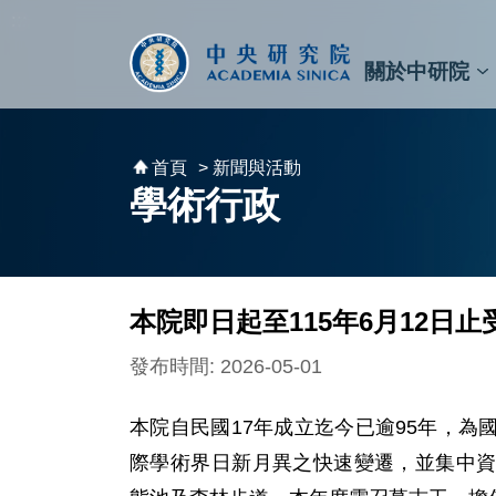
跳到主要內容區塊
:::
:::
關於中研院
秘書⾧及副秘書⾧
預決算與報告
原子與分子科學研究所
天文及天文物理研究所
資訊科技創新研究中心
植物暨微生物學研究所
細胞與個體生物學研究所
農業生物科技研究中心
首頁
> 新聞與活動
學術行政
本院即日起至115年6月12日
發布時間: 2026-05-01
本院自民國17年成立迄今已逾95年，
際學術界日新月異之快速變遷，並集中