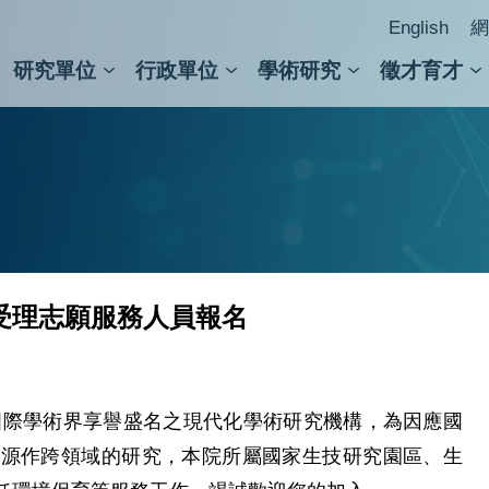
English
網
研究單位
行政單位
學術研究
徵才育才
人文社會科學組
會議紀錄檢索
人文社會科學研究中心
國家生技研究園區
跨學組研究中心
學術及儀器事務處
跨領
圖書
止受理志願服務人員報名
為國際學術界享譽盛名之現代化學術研究機構，為因應國
資源作跨領域的研究，本院所屬國家生技研究園區、生