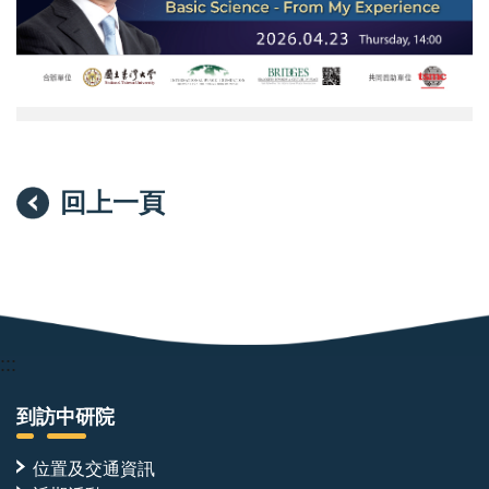
講
座-
網
頁
回上一頁
:::
到訪中研院
位置及交通資訊