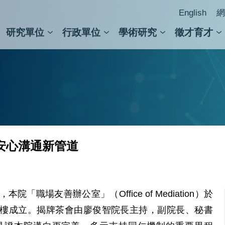
English
網
研究單位
行政單位
學術研究
徵才育才
人文社會科學組
會議紀錄檢索
人文社會科學研究中心
國家生技研究園區
跨學組研究中心
學術及儀器事務處
跨領
圖書
安心溝通新管道
職場友善辦公室」（Office of Mediation）於
究大樓成立。揭牌茶會由廖俊智院長主持，副院長、秘書