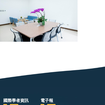
友
善
辦
公
室
專
屬
會
談
空
間
國際學者資訊
電子報