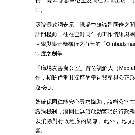
長、院本部各單位主及同仁共同出席，
碑。
廖院長致詞表示，職場中無論是同儕之
訴門檻前，往往已對同仁的工作情緒與
大學與學研機構行之有年的「Ombuds
制度之創舉。
「職場友善辦公室」首位調解人（Medi
任，期盼借重其深厚的學術閱歷與公正
題核心。
為確保同仁能安心尋求協助，該辦公室
諮詢機制，讓同仁無須啟動繁瑣的行政
以消除對行政程序的疑慮。此外，此項
響。