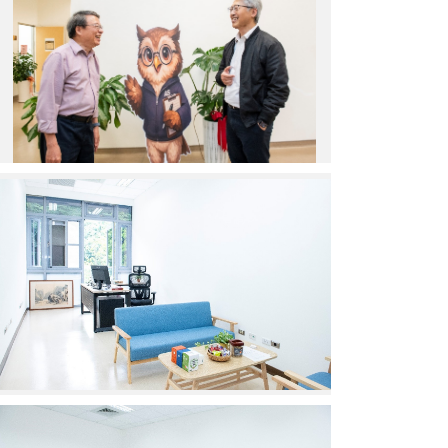
與
首
位
調
解
人
孫
以
瀚
博
職
士
場
相
友
見
善
歡
辦
公
室
專
屬
會
談
空
間
職
場