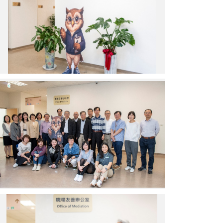
辦
公
室
揭
牌
成
立
職
場
友
善
辦
公
室
成
立
茶
會
合
照
廖
院
長