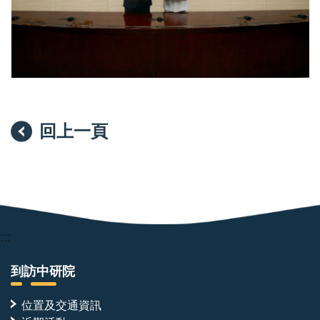
究
所
於
本
（2025）
年
11
月
5
日
回上一頁
與
國
防
大
學
簽
署
學
術
:::
交
流
合
到訪中研院
作
備
位置及交通資訊
忘