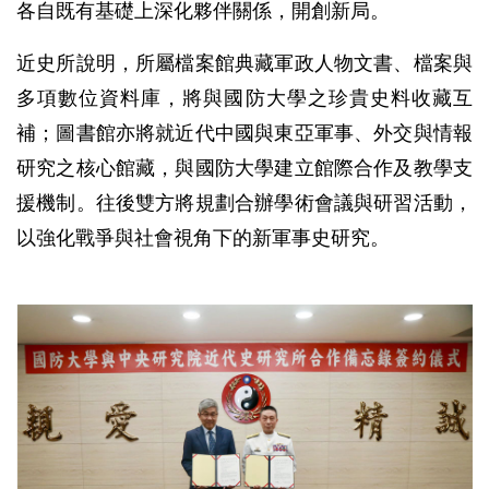
各自既有基礎上深化夥伴關係，開創新局。
近史所說明，所屬檔案館典藏軍政人物文書、檔案與
多項數位資料庫，將與國防大學之珍貴史料收藏互
補；圖書館亦將就近代中國與東亞軍事、外交與情報
研究之核心館藏，與國防大學建立館際合作及教學支
援機制。往後雙方將規劃合辦學術會議與研習活動，
以強化戰爭與社會視角下的新軍事史研究。
中
央
研
究
院
近
代
史
研