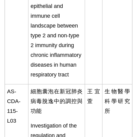
epithelial and
immune cell
landscape between
type 2 and non-type
2 immunity during
chronic inflammatory
diseases in human
respiratory tract
AS-
細胞囊泡在新冠肺炎
王宜
生物醫學
CDA-
病毒脫逸中的調控與
萱
科學研究
115-
功能
所
L03
Investigation of the
regulation and