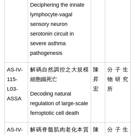
Deciphering the innate
lymphocyte-vagal
sensory neuron
serotonin circuit in
severe asthma
pathogenesis
AS-IV-
解碼自然調控之大規模
陳
分子生
115-
細胞鐵死亡
昇
物研究
L03-
宏
所
Decoding natural
ASSA
regulation of large-scale
ferroptotic cell death
AS-IV-
解碼脊髓肌肉老化本質
陳
分子生