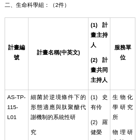
二、生命科學組：（2件）
(1)
計
畫主持
人
計畫編
服務單
計畫名稱
(
中英文
)
號
位
(2)
計
畫共同
主持人
AS-TP-
細菌於逆境條件下的
(1)
史
生物化
115-
形態適應與肽聚醣代
有伶
學研究
L01
謝機制的系統性研
所
(2)
羅
究
健榮
物理研