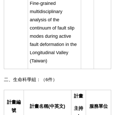
Fine-grained
multidisciplinary
analysis of the
continuum of fault slip
modes during active
fault deformation in the
Longitudinal Valley
(Taiwan)
二、生命科學組：（6件）
計畫
計畫編
計畫名稱
(
中英文
)
服務單位
主持
號