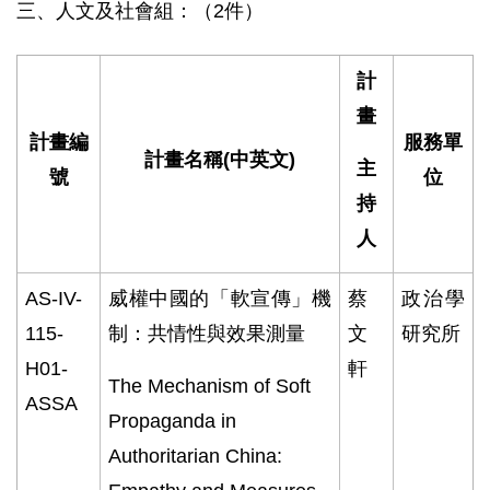
三、人文及社會組：（2件）
計
畫
計畫編
服務單
計畫名稱
(
中英文
)
主
號
位
持
人
AS-IV-
威權中國的「軟宣傳」機
蔡
政治學
115-
制：共情性與效果測量
文
研究所
H01-
軒
The Mechanism of Soft
ASSA
Propaganda in
Authoritarian China: