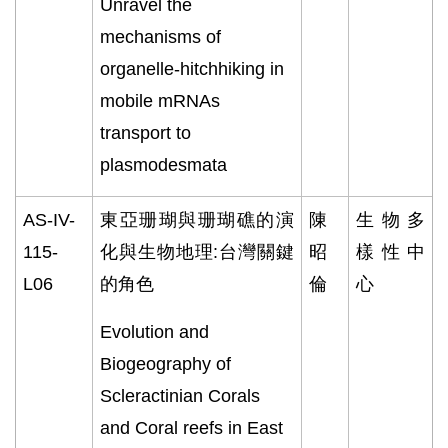
Unravel the
mechanisms of
organelle-hitchhiking in
mobile mRNAs
transport to
plasmodesmata
AS-IV-
東亞珊瑚與珊瑚礁的演
陳
生物多
115-
化與生物地理
:
台灣關鍵
昭
樣性中
L06
的角色
倫
心
Evolution and
Biogeography of
Scleractinian Corals
and Coral reefs in East