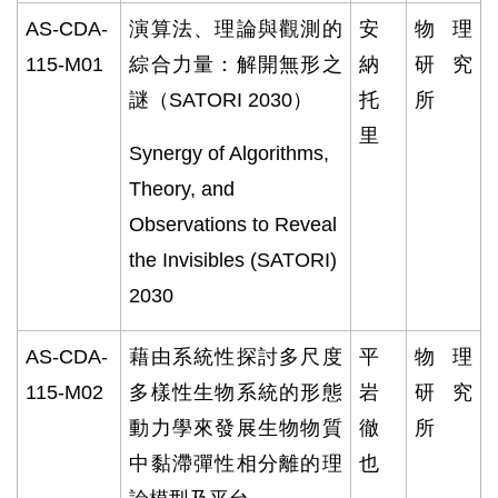
AS-CDA-
演算法、理論與觀測的
安
物理
115-M01
綜合力量：解開無形之
納
研究
謎（
SATORI 2030
）
托
所
里
Synergy of Algorithms,
Theory, and
Observations to Reveal
the Invisibles (SATORI)
2030
AS-CDA-
藉由系統性探討多尺度
平
物理
115-M02
多樣性生物系統的形態
岩
研究
動力學來發展生物物質
徹
所
中黏滯彈性相分離的理
也