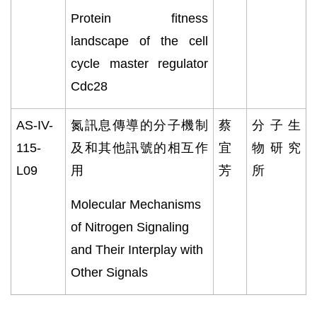
Protein fitness
landscape of the cell
cycle master regulator
Cdc28
AS-IV-
氮訊息傳導的分子機制
蔡
分子生
115-
及和其他訊號的相互作
宜
物研究
L09
用
芳
所
Molecular Mechanisms
of Nitrogen Signaling
and Their Interplay with
Other Signals