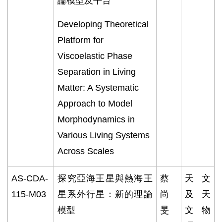
論模型及平台
Developing Theoretical
Platform for
Viscoelastic Phase
Separation in Living
Matter: A Systematic
Approach to Model
Morphodynamics in
Various Living Systems
Across Scales
AS-CDA-
探究亞海王星與熱海王
蔡
天文
115-M03
星系外行星：新的理論
尚
及天
模型
旻
文物