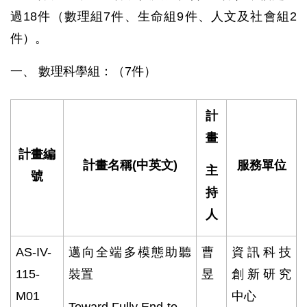
過18件（數理組7件、生命組9件、人文及社會組2
件）。
一、 數理科學組：（7件）
計
畫
計畫編
計畫名稱
(
中英文
)
服務單位
主
號
持
人
AS-IV-
邁向全端多模態助聽
曹
資訊科技
115-
裝置
昱
創新研究
M01
中心
Toward Fully End-to-