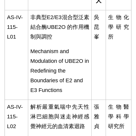
人
AS-IV-
非典型
E2/E3
混合型泛素
吳
生物化
115-
結合酶
UBE2O
的作用機
昆
學研究
L01
制與調控
峯
所
Mechanism and
Modulation of UBE2O in
Redefining the
Boundaries of E2 and
E3 Functions
AS-IV-
解析嚴重氣喘中先天性
張
生物醫
115-
淋巴細胞與迷走神經感
雅
學科學
L02
覺神經元的血清素迴路
貞
研究所