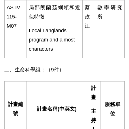
AS-IV-
局部朗蘭茲綱領和近
蔡
數學研究
115-
似特徵
政
所
M07
江
Local Langlands
program and almost
characters
二、生命科學組：（9件）
計
畫
計畫編
服務單
計畫名稱
(
中英文
)
主
號
位
持