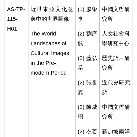
AS-TP-
近世東亞文化意
(1)
廖肇
中國文哲研
115-
象中的世界圖像
亨
究所
H01
The World
(2)
劉序
⼈文社會科
Landscapes of
楓
學研究中⼼
Cultural Images
(2)
藍弘
歷史語言研
in the Pre-
岳
究所
modern Period
(2)
張哲
近代史研究
嘉
所
(2)
陳威
中國文哲研
瑨
究所
(2)
衣若
新加坡南洋