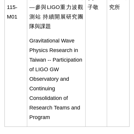
115-
—參與
LIGO
重力波觀
子敬
究所
M01
測站 持續開展研究團
隊與課題
Gravitational Wave
Physics Research in
Taiwan -- Participation
of LIGO GW
Observatory and
Continuing
Consolidation of
Research Teams and
Program