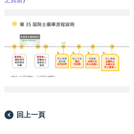
之頁面
）
第
35
屆
院
士
選
舉
流
程
回上一頁