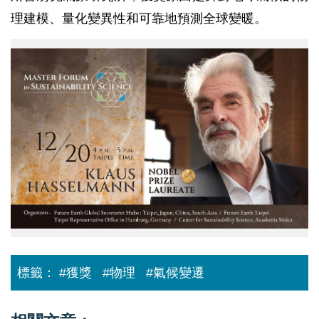
理建模、量化變異性和可靠地預測全球變暖。
2021_Master_Forum_KH_
中
研
院
首
頁
宣
傳
圖.jpg
標籤：
#獲獎
#物理
#氣候變遷