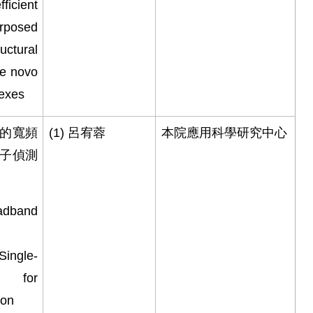
ficient
urposed
uctural
de novo
exes
的寬頻
(1)
呂宥蓉
本院應用科學研究中心
子偵測
adband
ingle-
s for
ion