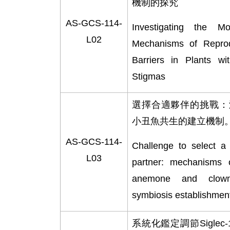
機制的探究
AS-GCS-114-
Investigating the Mol
L02
Mechanisms of Reprod
Barriers in Plants wi
Stigmas
選擇合適夥伴的挑戰：
小丑魚共生的建立機制
AS-GCS-114-
Challenge to select a
L03
partner: mechanisms 
anemone and clown
symbiosis establishmen
系統化鑑定調節
Siglec-