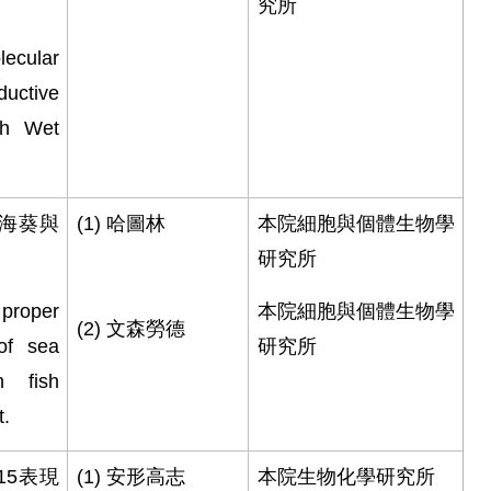
究所
ecular
uctive
th Wet
海葵與
(1)
哈圖林
本院細胞與個體生物學
。
研究所
 proper
本院細胞與個體生物學
(2)
文森勞德
of sea
研究所
 fish
t.
15
表現
(1)
安形高志
本院生物化學研究所