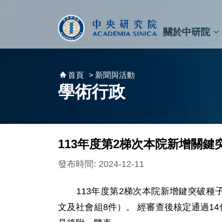
跳到主要內容區塊
:::
:::
關於中研院
秘書⾧及副秘書⾧
預決算與報告
原子與分子科學研究所
天文及天文物理研究所
資訊科技創新研究中心
植物暨微生物學研究所
細胞與個體生物學研究所
農業生物科技研究中心
首頁
> 新聞與活動
學術行政
113年度第2梯次本院新增關
發布時間: 2024-12-11
113年度第2梯次本院新增鍵突破種子
文及社會組8件）。 經審查後核定通過1