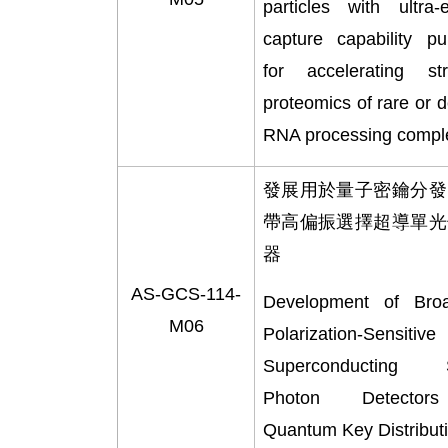
particles with ultra-ef
capture capability p
for accelerating str
proteomics of rare or 
RNA processing compl
發展用於量子密鑰分發
帶高偏振選擇超導單光
器
AS-GCS-114-
Development of Bro
M06
Polarization-Sensitive
Superconducting S
Photon Detector
Quantum Key Distribut