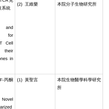
TCR
克
(2)
王維樂
本院分子生物研究所
疫系統
s and
g for
 T Cell
heir
nes in
F-
丙酮
(1)
黃聖言
本院生物醫學科學研究
所
ovel
arized