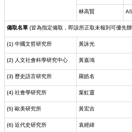
林高賢
AS
備取名單
(
皆為指定備取，即該所正取未報到可優先
(1)
中國文哲研究所
黃詠光
(2)
人文社會科學研究中心
黃嘉鴻
(3)
歷史語言研究所
羅皓名
(4)
社會學研究所
葉虹靈
(5)
歐美研究所
黃宏吉
(6)
近代史研究所
袁經緯