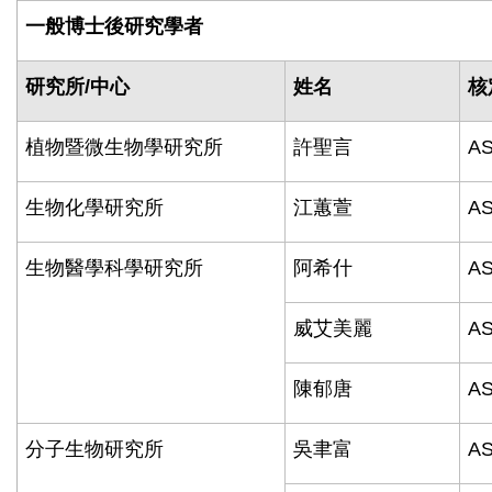
一般博士後研究學者
研究所
/
中心
姓名
核
植物暨微生物學研究所
許聖言
AS
生物化學研究所
江蕙萱
AS
生物醫學科學研究所
阿希什
AS
威艾美麗
AS
陳郁唐
AS
分子生物研究所
吳聿富
AS