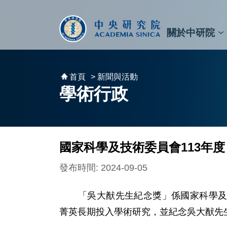
跳到主要內容區塊
:::
:::
關於中研院
秘書⾧及副秘書⾧
預決算與報告
原子與分子科學研究所
天文及天文物理研究所
資訊科技創新研究中心
植物暨微生物學研究所
細胞與個體生物學研究所
農業生物科技研究中心
首頁
> 新聞與活動
學術行政
國家科學及技術委員會113年
發布時間: 2024-09-05
「吳大猷先生紀念獎」係國家科學及技
菁英長期投入學術研究，並紀念吳大猷先