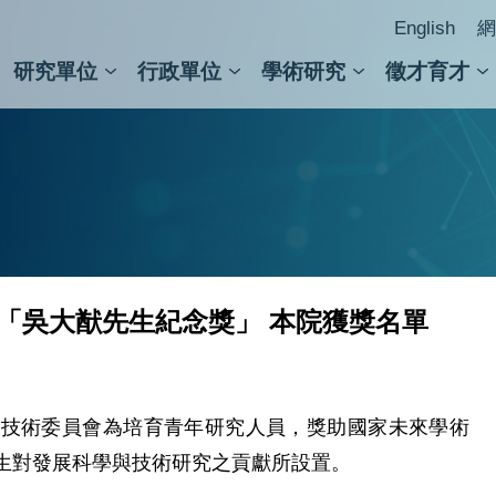
English
網
研究單位
行政單位
學術研究
徵才育才
人文社會科學組
會議紀錄檢索
人文社會科學研究中心
國家生技研究園區
跨學組研究中心
學術及儀器事務處
跨領
圖書
度「吳大猷先生紀念獎」 本院獲獎名單
術委員會為培育青年研究人員，獎助國家未來學術
生對發展科學與技術研究之貢獻所設置。