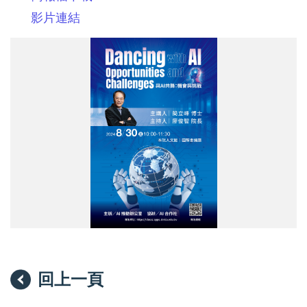
影片連結
「與
AI
共
舞：
機
會
與
挑
戰」
演
講
回上一頁