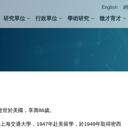
English
網
研究單位
行政單位
學術研究
徵才育才
人文社會科學組
會議紀錄檢索
人文社會科學研究中心
國家生技研究園區
跨學組研究中心
學術及儀器事務處
跨領
圖書
日逝世於美國，享壽86歲。
讀上海交通大學，1947年赴美留學，於1949年取得密西