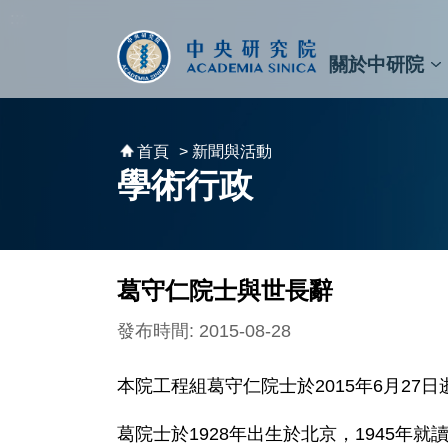
跳到主要內容區塊
:::
:::
關於中研院
秘書⾧及副秘書⾧
預決算與報告
原子與分子科學研究所
天文及天文物理研究所
資訊科技創新研究中心
植物暨微生物學研究所
細胞與個體生物學研究所
農業生物科技研究中心
首頁
> 新聞與活動
學術行政
葛守仁院士與世長辭
發布時間: 2015-08-28
本院工程組葛守仁院士於2015年6月27
葛院士於1928年出生於北京，1945年就