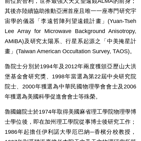
前位於智利，世界最強大天文望遠鏡ALMA的前身；
其後亦陸續協助推動亞洲首座且唯一一座專門研究宇
宙學的儀器「李遠哲陣列望遠鏡計畫」(Yuan-Tseh
Lee Array for Microwave Background Anisotropy,
AMiBA)及研究太陽系、行星系起源之「中美掩星計
畫」(Taiwan American Occultation Survey, TAOS)。
魯院士分別於1994年及2012年兩度獲頒亞歷山大洪
堡基金會研究獎、1998年當選為第22屆中央研究院
院士、2000年獲選為中華民國物理學會會士及2006
年獲選為美國科學促進會會士等殊榮。
魯國鏞院士於1974年取得美國麻省理工學院物理學博
士學位後，即在加州理工學院從事博士後研究工作；
1986年起擔任伊利諾大學厄巴納─香檳分校教授，