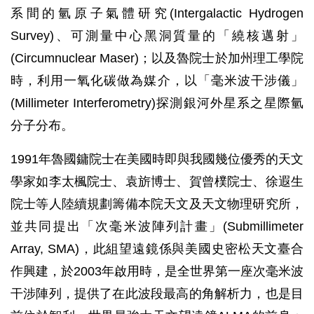
系間的氫原子氣體研究(Intergalactic Hydrogen
Survey)、可測量中心黑洞質量的「繞核邁射」
(Circumnuclear Maser)；以及魯院士於加州理工學院
時，利用一氧化碳做為媒介，以「毫米波干涉儀」
(Millimeter Interferometry)探測銀河外星系之星際氫
分子分布。
1991年魯國鏞院士在美國時即與我國幾位優秀的天文
學家如李太楓院士、袁旂博士、賀曾樸院士、徐遐生
院士等人陸續規劃籌備本院天文及天文物理研究所，
並共同提出「次毫米波陣列計畫」(Submillimeter
Array, SMA)，此組望遠鏡係與美國史密松天文臺合
作興建，於2003年啟用時，是全世界第一座次毫米波
干涉陣列，提供了在此波段最高的角解析力，也是目