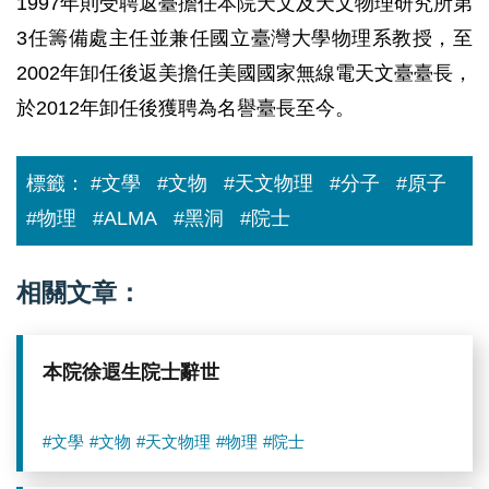
1997年則受聘返臺擔任本院天文及天文物理研究所第
3任籌備處主任並兼任國立臺灣大學物理系教授，至
2002年卸任後返美擔任美國國家無線電天文臺臺長，
於2012年卸任後獲聘為名譽臺長至今。
標籤：
#文學
#文物
#天文物理
#分子
#原子
#物理
#ALMA
#黑洞
#院士
相關文章：
本院徐遐生院士辭世
#文學
#文物
#天文物理
#物理
#院士