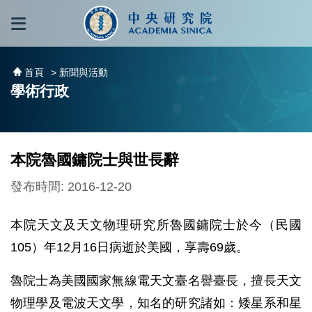
跳到主要內容區塊
:::
:::
首頁
> 新聞與活動
學術行政
本院魯國鏞院士與世長辭
發布時間: 2016-12-20
本院天文及天文物理研究所魯國鏞院士於今（民國
105）年12月16日病逝於美國，享壽69歲。
魯院士為美國國家無線電天文臺名譽臺長，擅長天文
物理學及電波天文學，知名的研究諸如：矮星系和星