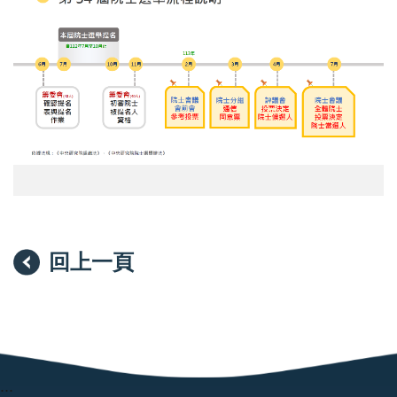
院
士
選
舉
流
程
回上一頁
:::