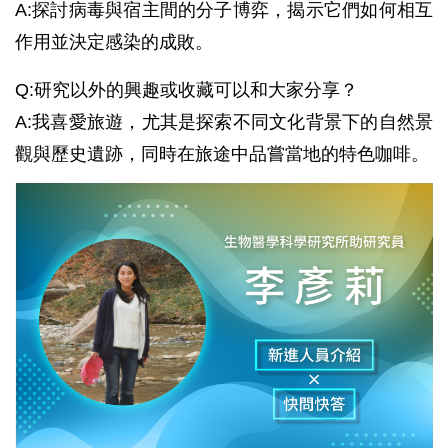
A:探討病毒與宿主間的分子博弈，揭示它們如何相互
作用並決定感染的成敗。
Q:研究以外的興趣或收藏可以和大家分享？
A:我喜愛旅遊，尤其是探索不同文化背景下的自然景
觀與歷史遺跡，同時在旅途中品嘗當地的特色咖啡。
新
進
人
員
介
紹
——
生
物
醫
學
科
學
研
究