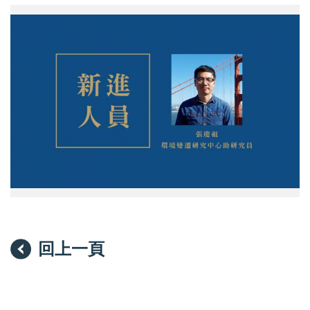
新
進
人
員
介
紹
——
環
境
變
遷
研
究
中
心
張
慶
祖
助
回上一頁
研
究
員