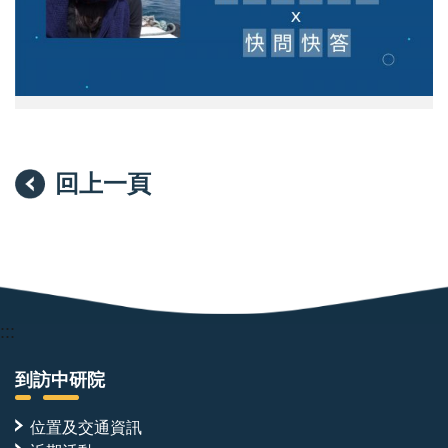
學
研
究
所
李
梅
君
助
研
究
回上一頁
員
:::
到訪中研院
位置及交通資訊