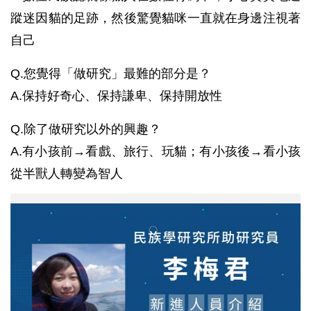
蹤迷因貓的足跡，然後驚覺貓咪一直就在身邊注視著
自己
Q.您覺得「做研究」最難的部分是？
A.保持好奇心、保持謙卑、保持開放性
Q.除了做研究以外的興趣？
A.有小孩前→看戲、旅行、玩貓；有小孩後→看小孩
從半獸人轉變為智人
新
進
人
員
介
紹
——
民
族