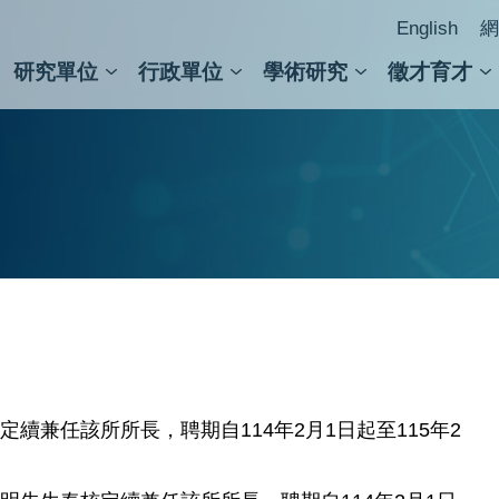
English
網
研究單位
行政單位
學術研究
徵才育才
人文社會科學組
會議紀錄檢索
人文社會科學研究中心
國家生技研究園區
跨學組研究中心
學術及儀器事務處
跨領
圖書
續兼任該所所長，聘期自114年2月1日起至115年2