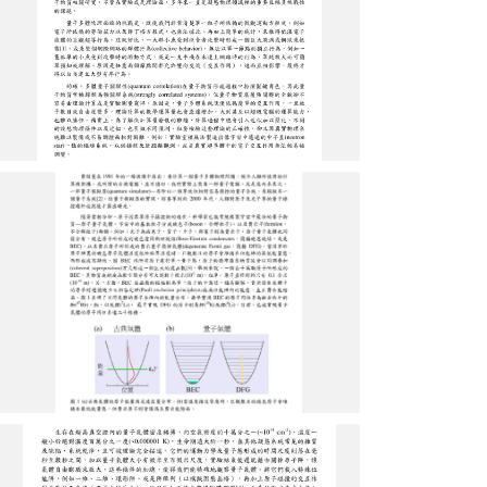
圖
2
圖
3