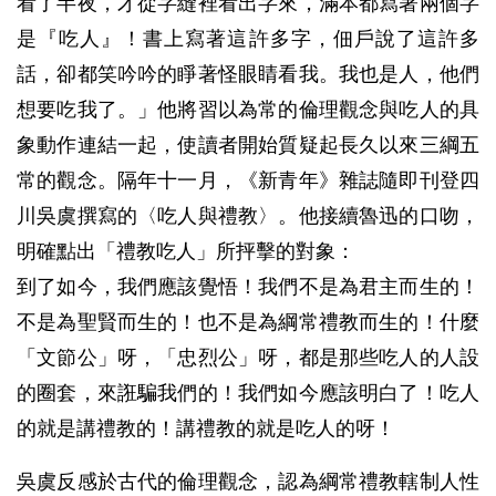
看了半夜，才從字縫裡看出字來，滿本都寫著兩個字
是『吃人』！書上寫著這許多字，佃戶說了這許多
話，卻都笑吟吟的睜著怪眼睛看我。我也是人，他們
想要吃我了。」他將習以為常的倫理觀念與吃人的具
象動作連結一起，使讀者開始質疑起長久以來三綱五
常的觀念。隔年十一月，《新青年》雜誌隨即刊登四
川吳虞撰寫的〈吃人與禮教〉。他接續魯迅的口吻，
明確點出「禮教吃人」所抨擊的對象：
到了如今，我們應該覺悟！我們不是為君主而生的！
不是為聖賢而生的！也不是為綱常禮教而生的！什麼
「文節公」呀，「忠烈公」呀，都是那些吃人的人設
的圈套，來誑騙我們的！我們如今應該明白了！吃人
的就是講禮教的！講禮教的就是吃人的呀！
吳虞反感於古代的倫理觀念，認為綱常禮教轄制人性