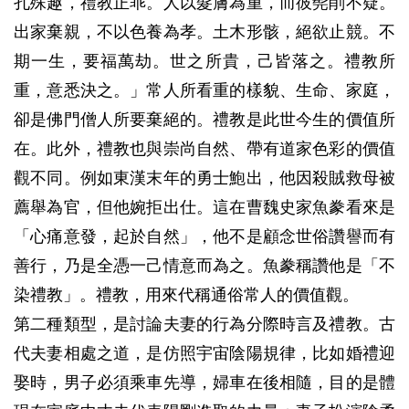
孔殊趣，禮教正乖。人以髮膚為重，而彼髡削不疑。
出家棄親，不以色養為孝。土木形骸，絕欲止競。不
期一生，要福萬劫。世之所貴，己皆落之。禮教所
重，意悉決之。」常人所看重的樣貌、生命、家庭，
卻是佛門僧人所要棄絕的。禮教是此世今生的價值所
在。此外，禮教也與崇尚自然、帶有道家色彩的價值
觀不同。例如東漢末年的勇士鮑出，他因殺賊救母被
薦舉為官，但他婉拒出仕。這在曹魏史家魚豢看來是
「心痛意發，起於自然」，他不是顧念世俗讚譽而有
善行，乃是全憑一己情意而為之。魚豢稱讚他是「不
染禮教」。禮教，用來代稱通俗常人的價值觀。
第二種類型，是討論夫妻的行為分際時言及禮教。古
代夫妻相處之道，是仿照宇宙陰陽規律，比如婚禮迎
娶時，男子必須乘車先導，婦車在後相隨，目的是體