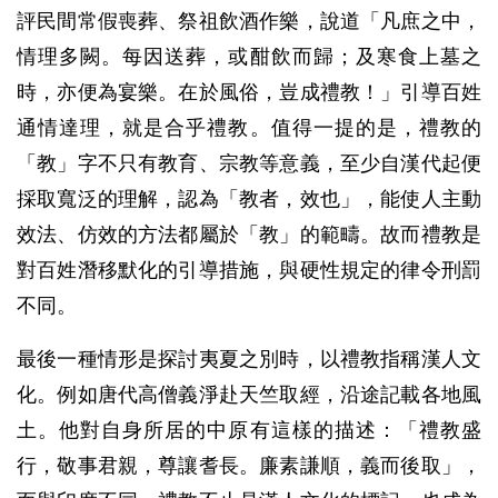
評民間常假喪葬、祭祖飲酒作樂，說道「凡庶之中，
情理多闕。每因送葬，或酣飲而歸；及寒食上墓之
時，亦便為宴樂。在於風俗，豈成禮教！」引導百姓
通情達理，就是合乎禮教。值得一提的是，禮教的
「教」字不只有教育、宗教等意義，至少自漢代起便
採取寬泛的理解，認為「教者，效也」，能使人主動
效法、仿效的方法都屬於「教」的範疇。故而禮教是
對百姓潛移默化的引導措施，與硬性規定的律令刑罰
不同。
最後一種情形是探討夷夏之別時，以禮教指稱漢人文
化。例如唐代高僧義淨赴天竺取經，沿途記載各地風
土。他對自身所居的中原有這樣的描述：「禮教盛
行，敬事君親，尊讓耆長。廉素謙順，義而後取」，