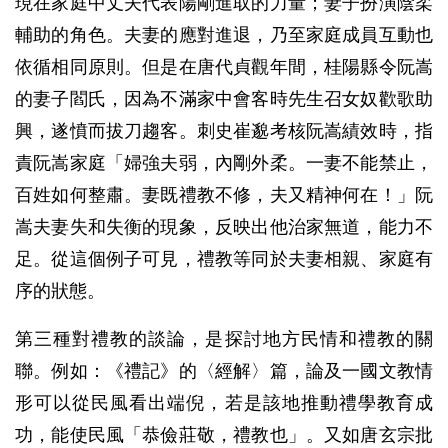
現在家庭中丈夫代表陽剛進取的力量；妻子扮演陰柔
輔助的角色。夫妻的應對進退，乃至家庭成員互動也
依循相同原則。但是在唐代貞觀年間，桂陽縣令阮嵩
的妻子閻氏，因為不滿家中會客時先生召女奴歡歌助
興，遂憤而拔刀趨客。刺史崔邈考核阮嵩績效時，指
責阮嵩家庭「婦強夫弱，內剛外柔。一妻不能禁止，
百姓如何整肅。妻既禮教不修，夫又精神何在！」阮
嵩夫妻失和失衡的現象，反映出他治家無道，能力不
足。從這個例子可見，禮教等同於夫妻相親、家庭有
序的狀態。
第三種對禮教的談論，是探討地方民情和禮教的關
聯。例如：《禮記》的〈經解〉篇，論及一國文教情
形可以從民風看出端倪，若是該地推動禮學教育成
功，能使民風「恭儉莊敬，禮教也」。又如唐玄宗批