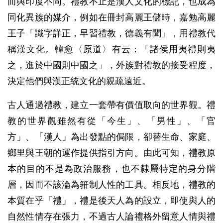
而與印度不同。禮教不止是漢人文化的標記，也成為
同化異族的媒介，例如在冊封高麗王儲時，嘉勉高麗
王子「識字詳正，早習禮教，德義有聞」，用禮教代
稱漢文化。韓愈〈原道〉有云：「諸侯用夷禮則夷
之，進於中國則中國之」，外族對禮教的接受程度，
決定他們與漢正統文化的親疏遠近。
古人通過禮教，建立一套帶有價值取向的世界觀。禮
教的世界觀雖然有從「今生」、「男性」、「官
方」、「漢人」為出發點的侷限，卻替生命、家庭、
鄉里與王朝的運作提供指引方向。由此可知，禮教原
本的目的不是為政治服務，也不隸屬特定的身分階
層，因而不該淪為箝制人性的工具。相反地，禮教的
本質在乎「禮」，禮是後天人為的設立，即使與人的
自然性情存在張力，不過古人論禮格外留意人情與禮